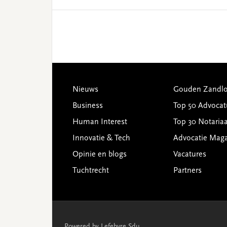
Footer
Nieuws
Gouden Zandlo
Business
Top 50 Advocat
Human Interest
Top 30 Notariaa
Innovatie & Tech
Advocatie Mag
Opinie en blogs
Vacatures
Tuchtrecht
Partners
Powered by Lefebvre Sdu