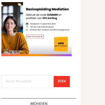
Search
SEARCH
ZOEK
this
website
ARCHIEVEN