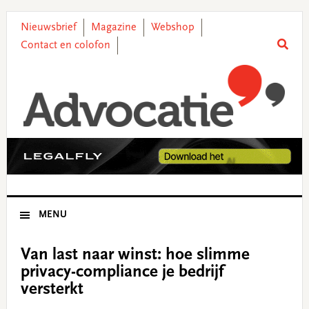
Skip
Skip
Skip
Skip
to
to
to
to
Nieuwsbrief
Magazine
Webshop
primary
main
primary
footer
Contact en colofon
navigation
content
sidebar
MENU
Van last naar winst: hoe slimme
privacy-compliance je bedrijf
versterkt