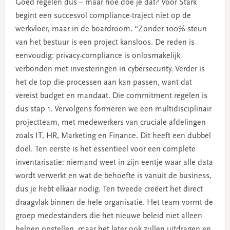
Goed regelen dus – maar hoe doe je dat? Voor Stark
begint een succesvol compliance-traject niet op de
werkvloer, maar in de boardroom. “Zonder 100% steun
van het bestuur is een project kansloos. De reden is
eenvoudig: privacy-compliance is onlosmakelijk
verbonden met investeringen in cybersecurity. Verder is
het de top die processen aan kan passen, want dat
vereist budget en mandaat. Die commitment regelen is
dus stap 1. Vervolgens formeren we een multidisciplinair
projectteam, met medewerkers van cruciale afdelingen
zoals IT, HR, Marketing en Finance. Dit heeft een dubbel
doel. Ten eerste is het essentieel voor een complete
inventarisatie: niemand weet in zijn eentje waar alle data
wordt verwerkt en wat de behoefte is vanuit de business,
dus je hebt elkaar nodig. Ten tweede creëert het direct
draagvlak binnen de hele organisatie. Het team vormt de
groep medestanders die het nieuwe beleid niet alleen
helpen opstellen, maar het later ook zullen uitdragen en