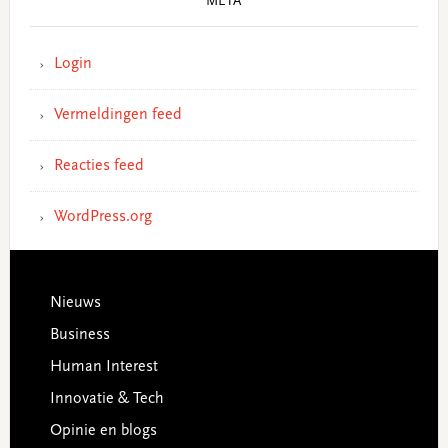
META
Login
Vermeldingen feed
Reacties feed
WordPress.org
Footer
Nieuws
Business
Human Interest
Innovatie & Tech
Opinie en blogs