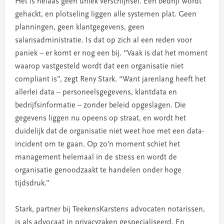
Het is helaas geen uniek verschijnsel. Een bedrijf wordt
gehackt, en plotseling liggen alle systemen plat. Geen
planningen, geen klantgegevens, geen
salarisadministratie. Is dat op zich al een reden voor
paniek – er komt er nog een bij. “Vaak is dat het moment
waarop vastgesteld wordt dat een organisatie niet
compliant is”, zegt Reny Stark. “Want jarenlang heeft het
allerlei data – personeelsgegevens, klantdata en
bedrijfsinformatie – zonder beleid opgeslagen. Die
gegevens liggen nu opeens op straat, en wordt het
duidelijk dat de organisatie niet weet hoe met een data-
incident om te gaan. Op zo’n moment schiet het
management helemaal in de stress en wordt de
organisatie genoodzaakt te handelen onder hoge
tijdsdruk.”
Stark, partner bij TeekensKarstens advocaten notarissen,
is als advocaat in privacyzaken gespecialiseerd. En