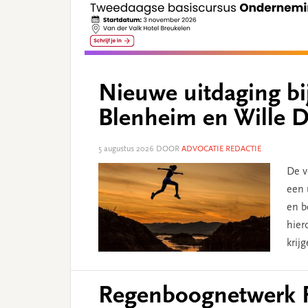
Nieuwe uitdaging b
Blenheim en Wille 
5 augustus 2026
DOOR
ADVOCATIE REDACTIE
De v
een 
en b
hier
krij
Regenboognetwerk R