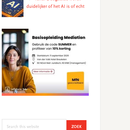
duidelijker of het AI is of echt
Search
SEARCH
ZOEK
this