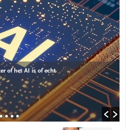
S
r of het AI is of echt
3