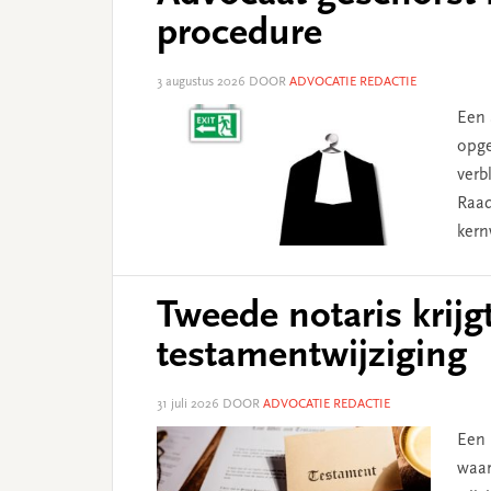
procedure
3 augustus 2026
DOOR
ADVOCATIE REDACTIE
Een 
opge
verb
Raad
kern
Tweede notaris krijg
testamentwijziging
31 juli 2026
DOOR
ADVOCATIE REDACTIE
Een 
waar