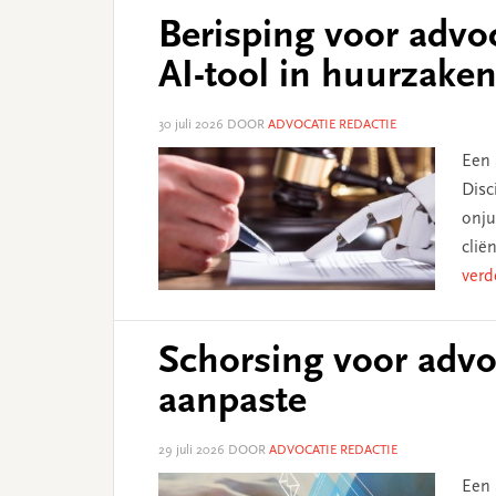
Berisping voor advo
AI-tool in huurzake
30 juli 2026
DOOR
ADVOCATIE REDACTIE
Een 
Disc
onju
clië
verd
Schorsing voor advo
aanpaste
29 juli 2026
DOOR
ADVOCATIE REDACTIE
Een 