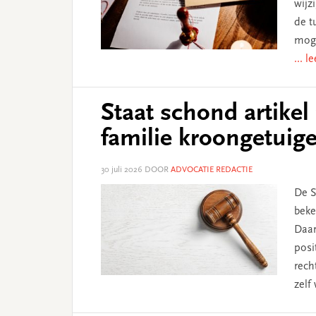
wijz
de t
moge
... l
Staat schond artike
familie kroongetuig
30 juli 2026
DOOR
ADVOCATIE REDACTIE
De S
beke
Daar
posi
rech
zelf