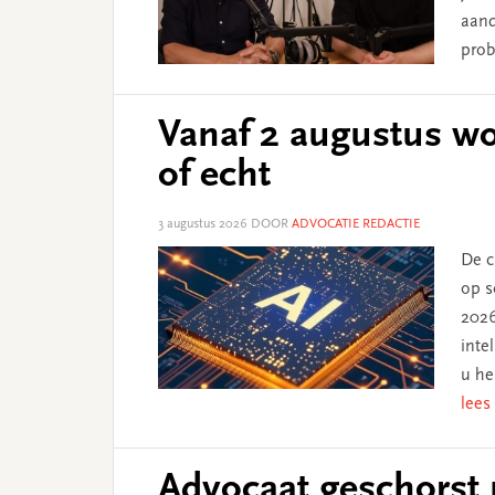
aand
prob
Vanaf 2 augustus wor
of echt
3 augustus 2026
DOOR
ADVOCATIE REDACTIE
De c
op s
2026
inte
u he
lees
Advocaat geschorst 