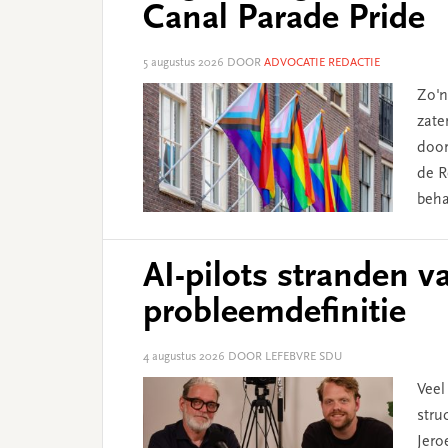
Canal Parade Pride
5 augustus 2026
DOOR
ADVOCATIE REDACTIE
Zo'n
zate
door
de R
beha
AI-pilots stranden v
probleemdefinitie
4 augustus 2026
DOOR LEFEBVRE SDU
Veel
stru
Jero