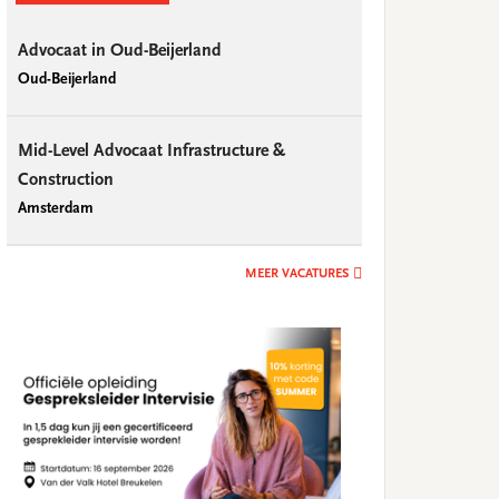
idebar
Advocaat in Oud-Beijerland
Oud-Beijerland
Mid-Level Advocaat Infrastructure &
Construction
Amsterdam
Advocaat geschorst na fouten in IND-procedure
MEER VACATURES
 augustus 2026