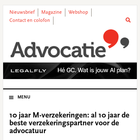
Skip
Skip
Skip
Skip
to
to
to
to
Nieuwsbrief
Magazine
Webshop
primary
main
primary
footer
Contact en colofon
navigation
content
sidebar
MENU
10 jaar M-verzekeringen: al 10 jaar de
beste verzekeringspartner voor de
advocatuur