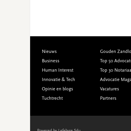
Footer
Nieuws
Gouden Zandlo
Business
Top 50 Advocat
Human Interest
Top 30 Notariaa
Innovatie & Tech
Advocatie Mag
Opinie en blogs
Vacatures
Tuchtrecht
Partners
Powered by Lefebvre Sdu