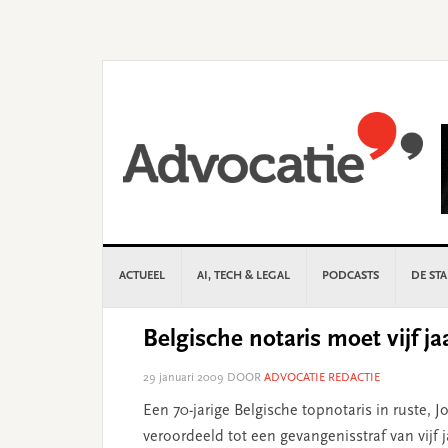
Skip
Skip
Skip
Skip
to
to
to
to
primary
main
primary
footer
navigation
content
sidebar
ACTUEEL
AI, TECH & LEGAL
PODCASTS
DE ST
Belgische notaris moet vijf 
29 januari 2009
DOOR
ADVOCATIE REDACTIE
Een 70-jarige Belgische topnotaris in ruste, 
veroordeeld tot een gevangenisstraf van vijf 