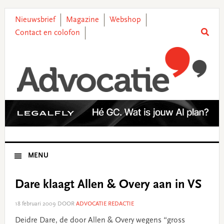
Skip
Skip
Skip
Skip
to
to
to
to
Nieuwsbrief
Magazine
Webshop
primary
main
primary
footer
Contact en colofon
navigation
content
sidebar
MENU
Dare klaagt Allen & Overy aan in VS
18 februari 2009
DOOR
ADVOCATIE REDACTIE
Deidre Dare, de door Allen & Overy wegens “gross