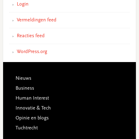
Login
Vermeldingen feed
Reacties feed
WordPress.org
Footer
Nieuws
Business
Human Interest
Innovatie & Tech
Opinie en blogs
Tuchtrecht