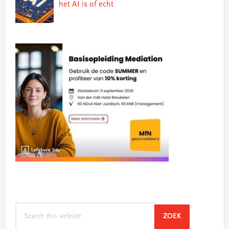
het AI is of echt
Search
SEARCH
ZOEK
this