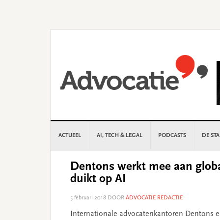
Skip
Skip
Skip
Skip
to
to
to
to
primary
main
primary
footer
navigation
content
sidebar
ACTUEEL
AI, TECH & LEGAL
PODCASTS
DE ST
Dentons werkt mee aan globa
duikt op AI
5 februari 2018
DOOR
ADVOCATIE REDACTIE
Internationale advocatenkantoren Dentons e