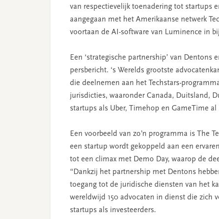
van respectievelijk toenadering tot startups 
aangegaan met het Amerikaanse netwerk Techs
voortaan de AI-software van Luminence in bi
Een ‘strategische partnership’ van Dentons 
persbericht. ‘s Werelds grootste advocatenk
die deelnemen aan het Techstars-programma.
jurisdicties, waaronder Canada, Duitsland, 
startups als Uber, Timehop en GameTime al
Een voorbeeld van zo’n programma is The Tec
een startup wordt gekoppeld aan een ervare
tot een climax met Demo Day, waarop de de
“Dankzij het partnership met Dentons hebbe
toegang tot de juridische diensten van het k
wereldwijd 150 advocaten in dienst die zich 
startups als investeerders.