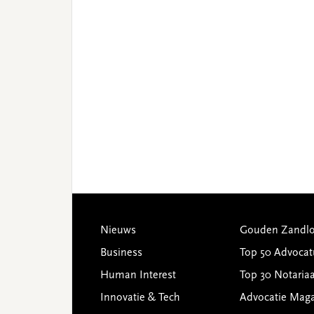
Footer
Nieuws
Gouden Zandlo
Business
Top 50 Advocat
Human Interest
Top 30 Notariaa
Innovatie & Tech
Advocatie Mag