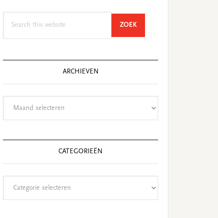
Search
SEARCH
ZOEK
this
website
ARCHIEVEN
Archieven
CATEGORIEËN
Categorieën