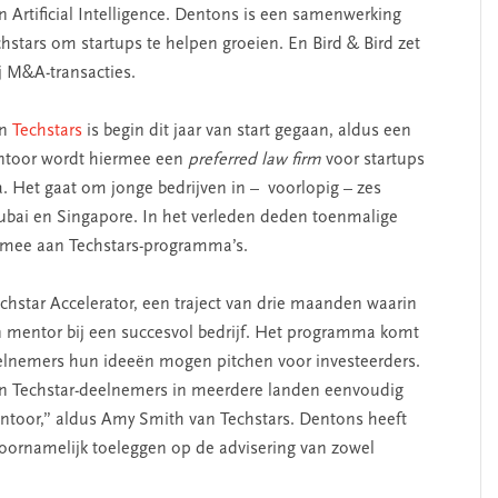
en Artificial Intelligence. Dentons is een samenwerking
tars om startups te helpen groeien. En Bird & Bird zet
j M&A-transacties.
en
Techstars
is begin dit jaar van start gegaan, aldus een
antoor wordt hiermee een
preferred law firm
voor startups
 Het gaat om jonge bedrijven in – voorlopig – zes
Dubai en Singapore. In het verleden deden toenmalige
 mee aan Techstars-programma’s.
hstar Accelerator, een traject van drie maanden waarin
n mentor bij een succesvol bedrijf. Het programma komt
elnemers hun ideeën mogen pitchen voor investeerders.
n Techstar-deelnemers in meerdere landen eenvoudig
antoor,” aldus Amy Smith van Techstars. Dentons heeft
voornamelijk toeleggen op de advisering van zowel