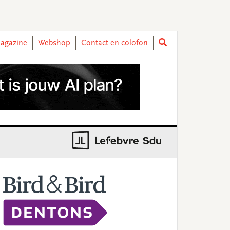
agazine
Webshop
Contact en colofon
rimary
idebar