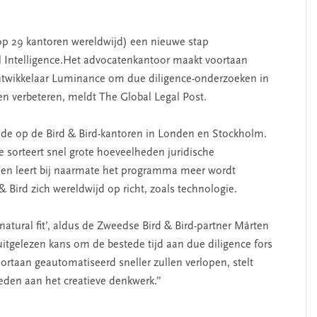
 op 29 kantoren wereldwijd) een nieuwe stap
l Intelligence.Het advocatenkantoor maakt voortaan
ontwikkelaar Luminance om due diligence-onderzoeken in
en verbeteren, meldt The Global Legal Post.
iode op de Bird & Bird-kantoren in Londen en Stockholm.
sorteert snel grote hoeveelheden juridische
en leert bij naarmate het programma meer wordt
& Bird zich wereldwijd op richt, zoals technologie.
atural fit’, aldus de Zweedse Bird & Bird-partner Mårten
itgelezen kans om de bestede tijd aan due diligence fors
ortaan geautomatiseerd sneller zullen verlopen, stelt
eden aan het creatieve denkwerk.”