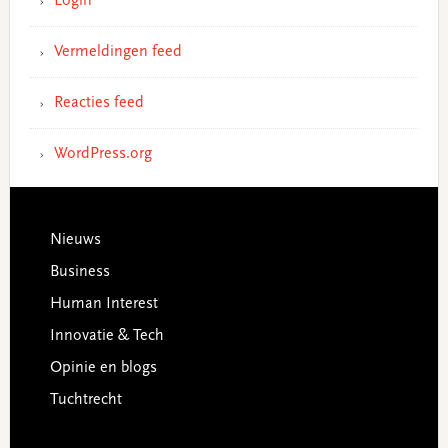
Login
Vermeldingen feed
Reacties feed
WordPress.org
Footer
Nieuws
Business
Human Interest
Innovatie & Tech
Opinie en blogs
Tuchtrecht