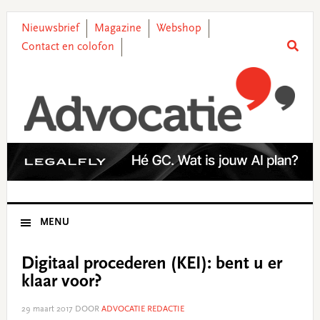
Skip
Skip
Skip
Skip
to
to
to
to
Nieuwsbrief
Magazine
Webshop
primary
main
primary
footer
Contact en colofon
navigation
content
sidebar
MENU
Digitaal procederen (KEI): bent u er
klaar voor?
29 maart 2017
DOOR
ADVOCATIE REDACTIE