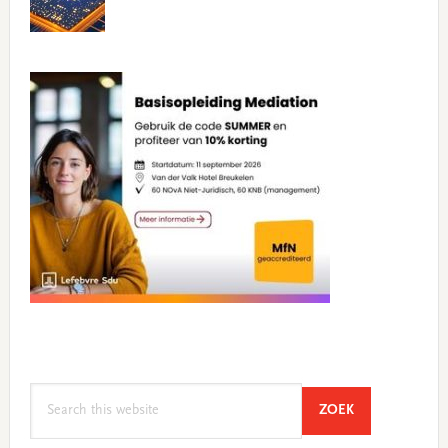
Search
SEARCH
ZOEK
this
website