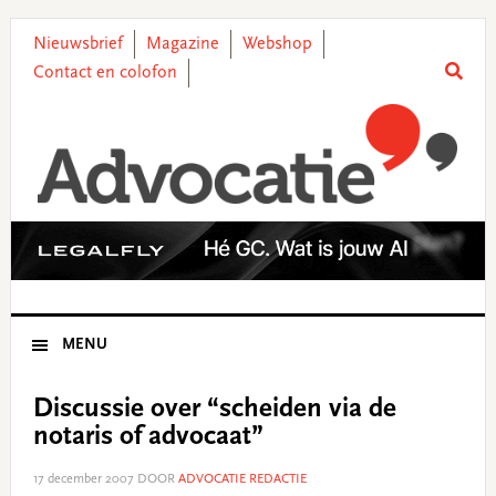
Skip
Skip
Skip
Skip
to
to
to
to
Nieuwsbrief
Magazine
Webshop
primary
main
primary
footer
Contact en colofon
navigation
content
sidebar
MENU
Discussie over “scheiden via de
notaris of advocaat”
17 december 2007
DOOR
ADVOCATIE REDACTIE