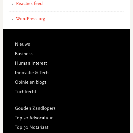
Reacties feed
WordPress.org
Footer
Nieuws
Business
Human Interest
Innovatie & Tech
Opinie en blogs
Tuchtrecht
Gouden Zandlopers
Top 50 Advocatuur
Top 30 Notariaat