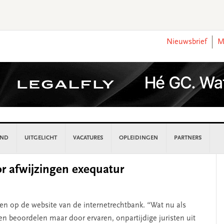
Nieuwsbrief
M
AND
UITGELICHT
VACATURES
OPLEIDINGEN
PARTNERS
P
or afwijzingen exequatur
S
zen op de website van de internetrechtbank. “Wat nu als
ten beoordelen maar door ervaren, onpartijdige juristen uit