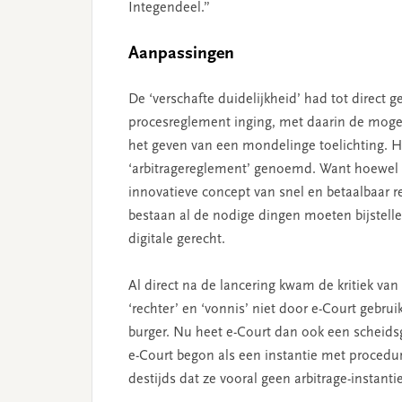
Integendeel.”
Aanpassingen
De ‘verschafte duidelijkheid’ had tot direct
procesreglement inging, met daarin de mogeli
het geven van een mondelinge toelichting. H
‘arbitragereglement’ genoemd. Want hoewel 
innovatieve concept van snel en betaalbaar re
bestaan al de nodige dingen moeten bijstelle
digitale gerecht.
Al direct na de lancering kwam de kritiek va
‘rechter’ en ‘vonnis’ niet door e-Court gebr
burger. Nu heet e-Court dan ook een scheidsge
e-Court begon als een instantie met procedu
destijds dat ze vooral geen arbitrage-instanti