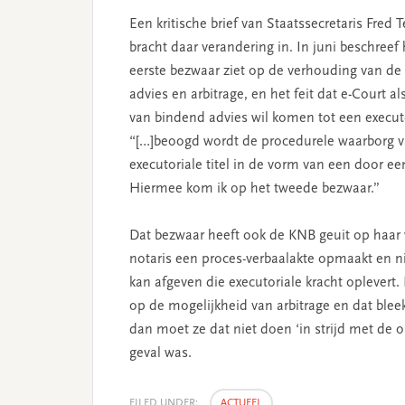
Een kritische brief van Staatssecretaris Fred
bracht daar verandering in. In juni beschreef
eerste bezwaar ziet op de verhouding van de
advies en arbitrage, en het feit dat e-Court a
van bindend advies wil komen tot een executori
“[…]beoogd wordt de procedurele waarborg van
executoriale titel in de vorm van een door ee
Hiermee kom ik op het tweede bezwaar.”
Dat bezwaar heeft ook de KNB geuit op haar 
notaris een proces-verbaalakte opmaakt en ni
kan afgeven die executoriale kracht oplevert.
op de mogelijkheid van arbitrage en dat blee
dan moet ze dat niet doen ‘in strijd met de 
geval was.
FILED UNDER:
ACTUEEL