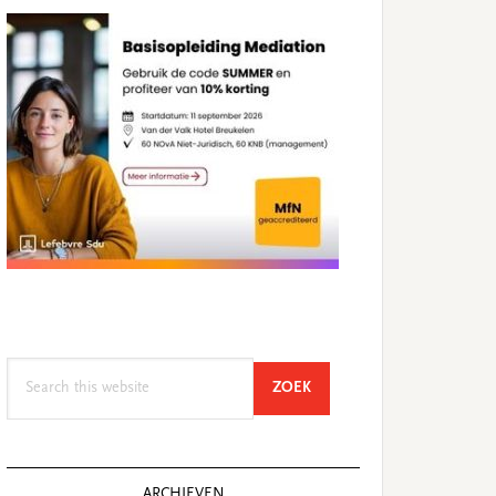
Search
SEARCH
ZOEK
this
website
ARCHIEVEN