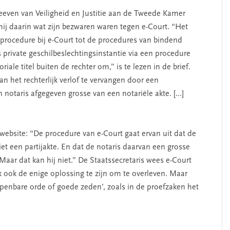
 Teeven van Veiligheid en Justitie aan de Tweede Kamer
 hij daarin wat zijn bezwaren waren tegen e-Court. “Het
 procedure bij e-Court tot de procedures van bindend
ls private geschilbeslechtingsinstantie via een procedure
ale titel buiten de rechter om,” is te lezen in de brief.
 het rechterlijk verlof te vervangen door een
n notaris afgegeven grosse van een notariële akte. […]
website: “De procedure van e-Court gaat ervan uit dat de
et een partijakte. En dat de notaris daarvan een grosse
 Maar dat kan hij niet.” De Staatssecretaris wees e-Court
k ook de enige oplossing te zijn om te overleven. Maar
openbare orde of goede zeden’, zoals in de proefzaken het