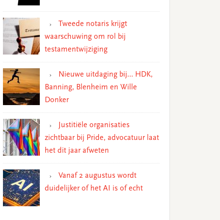
Tweede notaris krijgt
waarschuwing om rol bij
testamentwijziging
Nieuwe uitdaging bij… HDK,
Banning, Blenheim en Wille
Donker
Justitiële organisaties
zichtbaar bij Pride, advocatuur laat
het dit jaar afweten
Vanaf 2 augustus wordt
duidelijker of het AI is of echt