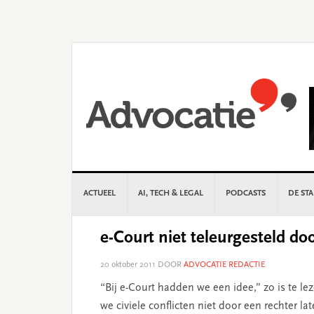
Skip
Skip
Skip
Skip
to
to
to
to
primary
main
primary
footer
navigation
content
sidebar
ACTUEEL
AI, TECH & LEGAL
PODCASTS
DE ST
e-Court niet teleurgesteld do
20 oktober 2011
DOOR
ADVOCATIE REDACTIE
“Bij e-Court hadden we een idee,” zo is te le
we civiele conflicten niet door een rechter la