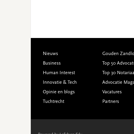
Footer
Nieuws
Gouden Zandlo
Business
Top 50 Advocat
Human Interest
Top 30 Notariaa
Innovatie & Tech
Advocatie Mag
Opinie en blogs
Vacatures
Tuchtrecht
Partners