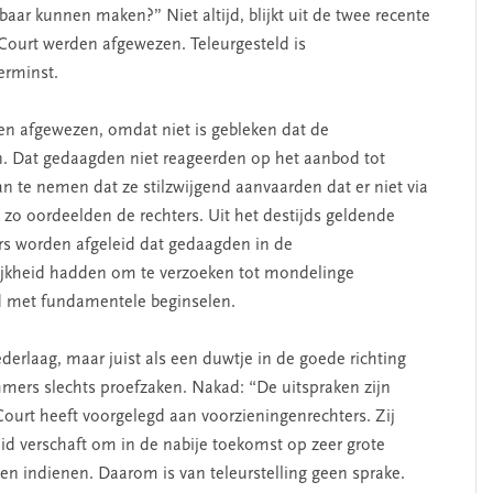
aar kunnen maken?” Niet altijd, blijkt uit de twee recente
Court werden afgewezen. Teleurgesteld is
erminst.
en afgewezen, omdat niet is gebleken dat de
. Dat gedaagden niet reageerden op het aanbod tot
an te nemen dat ze stilzwijgend aanvaarden dat er niet via
zo oordeelden de rechters. Uit het destijds geldende
rs worden afgeleid dat gedaagden in de
ijkheid hadden om te verzoeken tot mondelinge
ijd met fundamentele beginselen.
derlaag, maar juist als een duwtje in de goede richting
mers slechts proefzaken. Nakad: “De uitspraken zijn
Court heeft voorgelegd aan voorzieningenrechters. Zij
id verschaft om in de nabije toekomst op zeer grote
en indienen. Daarom is van teleurstelling geen sprake.