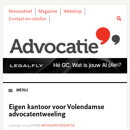
Skip
Skip
Skip
Skip
to
to
to
to
Nieuwsbrief
Magazine
Webshop
primary
main
primary
footer
Contact en colofon
navigation
content
sidebar
MENU
Eigen kantoor voor Volendamse
advocatentweeling
9 januari 2014
DOOR
ADVOCATIE REDACTIE