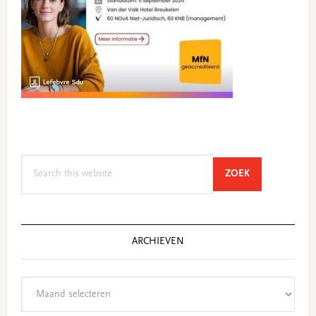
Search
SEARCH
ZOEK
this
website
ARCHIEVEN
Archieven