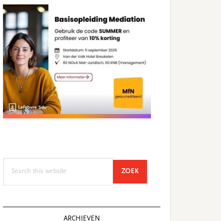
Search
SEARCH
ZOEK
this
website
ARCHIEVEN