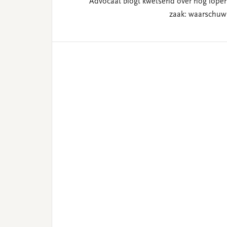
Advocaat blogt kwetsend over nog lope
zaak: waarschuw