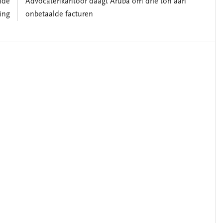
nde
Advocatenkantoor daagt Aruba om drie ton aan
ing
onbetaalde facturen