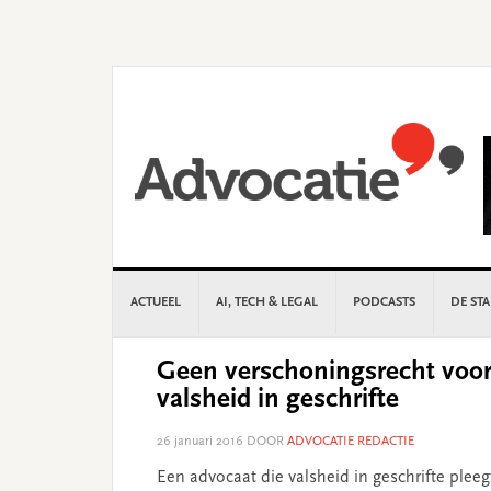
Skip
Skip
Skip
Skip
to
to
to
to
primary
main
primary
footer
navigation
content
sidebar
ACTUEEL
AI, TECH & LEGAL
PODCASTS
DE ST
Geen verschoningsrecht voor
valsheid in geschrifte
26 januari 2016
DOOR
ADVOCATIE REDACTIE
Een advocaat die valsheid in geschrifte pleeg