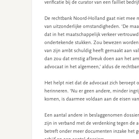
verificatie bij de curator van een failliet bedri
De rechtbank Noord-Holland gaat niet mee me
van uitzonderlijke omstandigheden. ‘De maa
dat in het maatschappelijk verkeer vertrou
ondertekende stukken. Zou bewezen worden ve
van zijn ambt schuldig heeft gemaakt aan valsh
dan zou dat ernstig afbreuk doen aan het am
advocaat in het algemeen,’ aldus de rechtban
Het helpt niet dat de advocaat zich beroept op
herinneren. ‘Nu er geen andere, minder ingr
komen, is daarmee voldaan aan de eisen van pr
Een aantal andere in beslaggenomen dossiers 
zijn in verband met de verdenking tegen de a
betreft onder meer documenten inzake het ge