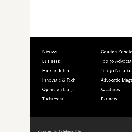
Footer
Nieuws
Gouden Zandlo
Business
Top 50 Advocat
Human Interest
Top 30 Notariaa
Innovatie & Tech
Advocatie Mag
Opinie en blogs
Vacatures
Tuchtrecht
Partners
Powered by Lefebvre Sdu