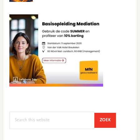
Search
SEARCH
ZOEK
this
website