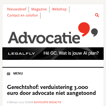
Skip
Skip
Skip
Skip
to
to
to
to
Nieuwsbrief
Magazine
Webshop
primary
main
primary
footer
Contact en colofon
navigation
content
sidebar
MENU
Gerechtshof: verduistering 3.000
euro door advocate niet aangetoond
8 februari 2017
DOOR
ADVOCATIE REDACTIE