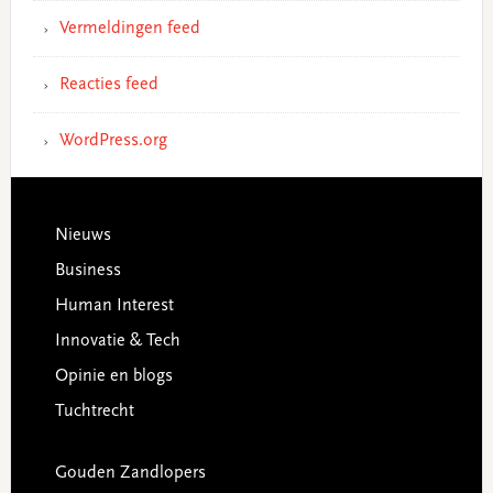
Vermeldingen feed
Reacties feed
WordPress.org
Footer
Nieuws
Business
Human Interest
Innovatie & Tech
Opinie en blogs
Tuchtrecht
Gouden Zandlopers