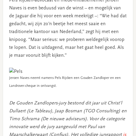
Pels Rijcken-advocaat en mede-initiatiefnemer Jeroen
Naves is even beduusd van de winst – en mogelijk van
de Jaguar die hij voor een week meekrijgt –: “Wie had dat
gedacht, wij zijn zo’n beetje het meest saaie en
traditionele kantoor van Nederland,” zegt hij met een
knipoog. “Maar serieus: we proberen weldegelijk voorop
te lopen. Dat is uitdagend, maar het gaat heel goed. Als
je maar vooruit blijft kijken.”
Jeroen Naves neemt namens Pels Rijcken een Gouden Zandloper en een
Landrover-cheque in ontvangst.
De Gouden Zandlopers-jury bestond dit jaar uit Christ’l
Dullaert (Le Tableau), Jaap Bosman (TGO Consulting) en
Timo Schrama (De nieuwe adviseurs). Voor de categorie
innovatie werd de jury aangevuld met Paul van
Maarschalkerwaart (Confius). Het volledige juryrapport
is