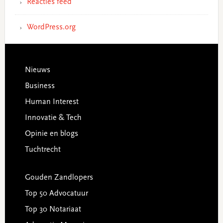
Reacties feed
WordPress.org
Footer
Nieuws
Business
Human Interest
Innovatie & Tech
Opinie en blogs
Tuchtrecht
Gouden Zandlopers
Top 50 Advocatuur
Top 30 Notariaat