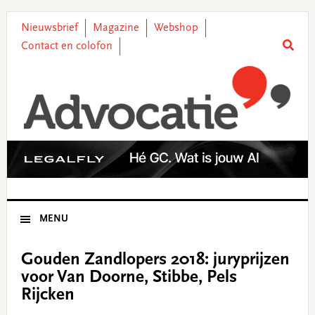
Skip
Skip
Skip
Skip
to
to
to
to
Nieuwsbrief
Magazine
Webshop
primary
main
primary
footer
Contact en colofon
navigation
content
sidebar
MENU
Gouden Zandlopers 2018: juryprijzen
voor Van Doorne, Stibbe, Pels
Rijcken