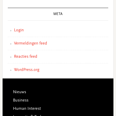
META
Login
Vermeldingen feed
Reacties feed
WordPress.org
Footer
Nieuws
Business
Human Interest