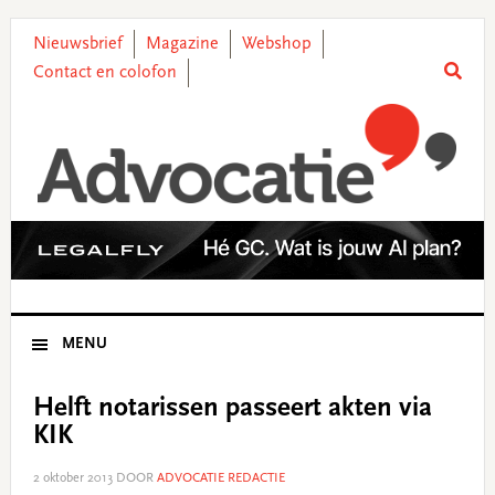
Skip
Skip
Skip
Skip
to
to
to
to
Nieuwsbrief
Magazine
Webshop
primary
main
primary
footer
Contact en colofon
navigation
content
sidebar
MENU
Helft notarissen passeert akten via
KIK
2 oktober 2013
DOOR
ADVOCATIE REDACTIE