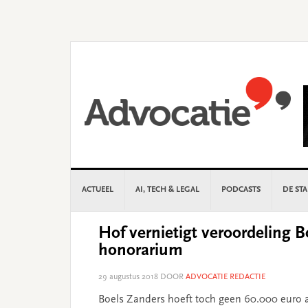
Skip
Skip
Skip
Skip
to
to
to
to
primary
main
primary
footer
navigation
content
sidebar
ACTUEEL
AI, TECH & LEGAL
PODCASTS
DE ST
Hof vernietigt veroordeling B
honorarium
29 augustus 2018
DOOR
ADVOCATIE REDACTIE
Boels Zanders hoeft toch geen 60.000 euro a