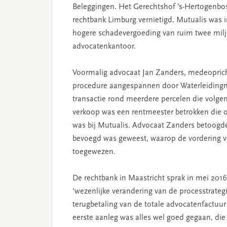
Beleggingen. Het Gerechtshof ’s-Hertogenbos
rechtbank Limburg vernietigd. Mutualis was 
hogere schadevergoeding van ruim twee milj
advocatenkantoor.
Voormalig advocaat Jan Zanders, medeoprichte
procedure aangespannen door Waterleiding
transactie rond meerdere percelen die volgen
verkoop was een rentmeester betrokken di
was bij Mutualis. Advocaat Zanders betoogde
bevoegd was geweest, waarop de vordering v
toegewezen.
De rechtbank in Maastricht sprak in mei 201
‘wezenlijke verandering van de processtrategi
terugbetaling van de totale advocatenfactuur
eerste aanleg was alles wel goed gegaan, di