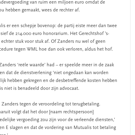
chadevergoeding van ruim een miljoen euro omdat de
ou hebben gemaakt, wees de rechter af.
is er een schepje bovenop: de partij eiste meer dan twee
usief de 214.000 euro honorarium. Het Gerechtshof ’s-
echter stuk voor stuk af. Of Zanders nu wel of geen
ocedure tegen WML hoe dan ook verloren, aldus het hof.
Zanders ‘reële waarde’ had – er speelde meer in de zaak
 en dat de dienstverlening ‘niet ongedaan kan worden
lijk hebben gekregen en de desbetreffende kosten hebben
is niet is benadeeld door zijn advocaat.
 Zanders tegen de veroordeling tot terugbetaling.
aaruit volgt dat het door [naam rechtspersoon]
edelijke vergoeding zou zijn voor de verleende diensten,’
 en E slagen en dat de vordering van Mutualis tot betaling