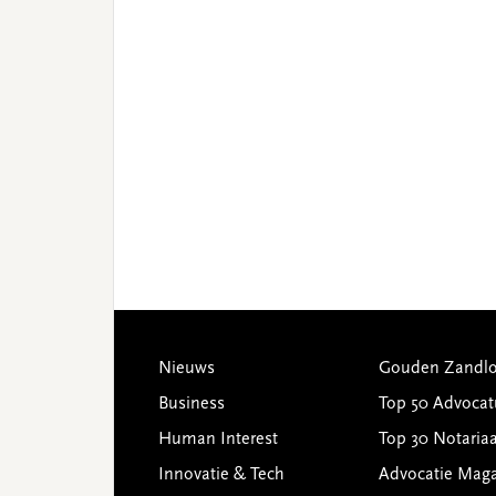
Footer
Nieuws
Gouden Zandlo
Business
Top 50 Advocat
Human Interest
Top 30 Notariaa
Innovatie & Tech
Advocatie Mag