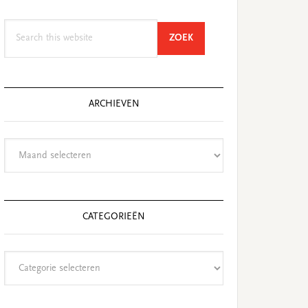
Search
SEARCH
ZOEK
this
website
ARCHIEVEN
Archieven
CATEGORIEËN
Categorieën