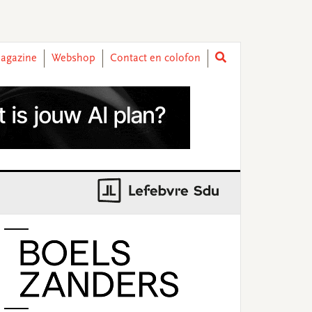
agazine
Webshop
Contact en colofon
rimary
idebar