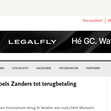
Nieuwsbrief
M
AND
UITGELICHT
VACATURES
OPLEIDINGEN
PARTNERS
P
oels Zanders tot terugbetaling
S
an honorarium terug te betalen aan oud-cliënt Mutualis