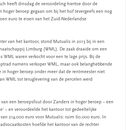
ch heeft dinsdag de veroordeling hiertoe door de
in hoger beroep gegaan om bij het hof tevergeefs een nog
oen euro te eisen van het Zuid-Nederlandse
r van het kantoor, stond Mutualis in 2013 bij in een
maatschappij Limburg (WML). De zaak draaide om een
s WML waren verkocht voor een te lage prijs. Bij de
e optrad namens verkoper WML, maar ook belanghebbende
 in hoger beroep onder meer dat de rentmeester niet
an WML tot teruglevering van de percelen werd
6 van een beroepsfout door Zanders in hoger beroep – een
e’ – en veroordeelde het kantoor tot gedeeltelijke
 van 214.000 euro voor Mutualis: ruim 60.000 euro. In
e advocaatkosten hoefde het kantoor van de rechter