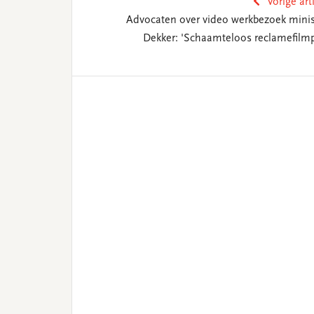
Vorige art
Advocaten over video werkbezoek minis
Dekker: 'Schaamteloos reclamefilmp