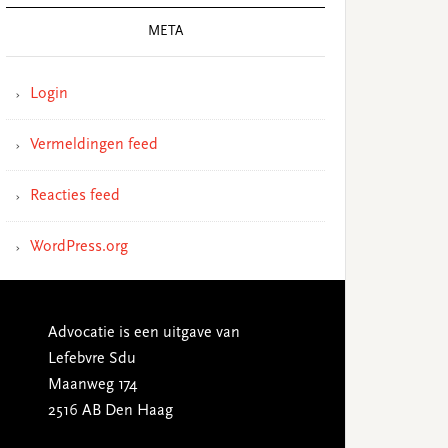
META
Login
Vermeldingen feed
Reacties feed
WordPress.org
Advocatie is een uitgave van
Lefebvre Sdu
Maanweg 174
2516 AB Den Haag