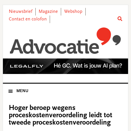
Skip
Skip
Skip
Skip
to
to
to
to
Nieuwsbrief
Magazine
Webshop
primary
main
primary
footer
Contact en colofon
navigation
content
sidebar
MENU
Hoger beroep wegens
proceskostenveroordeling leidt tot
tweede proceskostenveroordeling