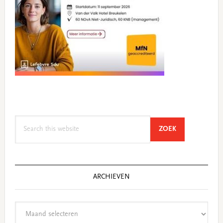
Search
SEARCH
ZOEK
this
website
ARCHIEVEN
Archieven