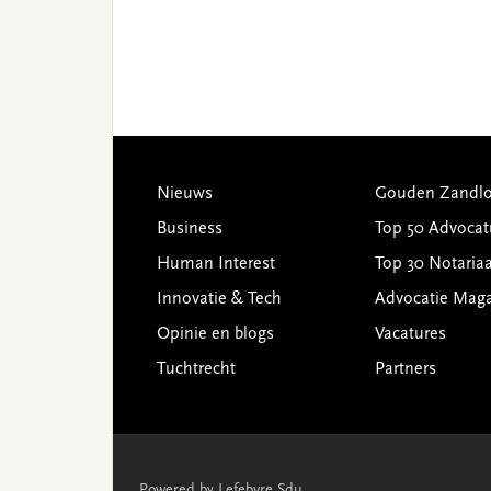
Footer
Nieuws
Gouden Zandlo
Business
Top 50 Advocat
Human Interest
Top 30 Notariaa
Innovatie & Tech
Advocatie Mag
Opinie en blogs
Vacatures
Tuchtrecht
Partners
Powered by Lefebvre Sdu