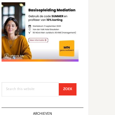
Search
SEARCH
ZOEK
this
website
ARCHIEVEN