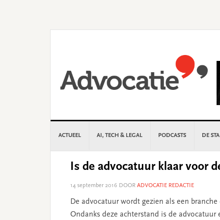
Skip
Skip
Skip
Skip
to
to
to
to
primary
main
primary
footer
navigation
content
sidebar
ACTUEEL
AI, TECH & LEGAL
PODCASTS
DE ST
Is de advocatuur klaar voor d
14 september 2016
DOOR
ADVOCATIE REDACTIE
De advocatuur wordt gezien als een branche d
Ondanks deze achterstand is de advocatuur ee