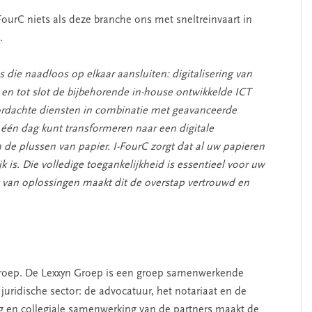
-FourC niets als deze branche ons met sneltreinvaart in
.
 die naadloos op elkaar aansluiten: digitalisering van
u en tot slot de bijbehorende in-house ontwikkelde ICT
ordachte diensten in combinatie met geavanceerde
 één dag kunt transformeren naar een digitale
e plussen van papier. I-FourC zorgt dat al uw papieren
jk is. Die volledige toegankelijkheid is essentieel voor uw
t van oplossingen maakt dit de overstap vertrouwd en
Groep. De Lexxyn Groep is een groep samenwerkende
juridische sector: de advocatuur, het notariaat en de
g en collegiale samenwerking van de partners maakt de