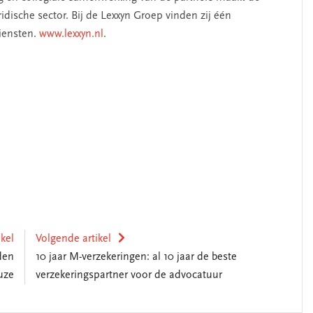
idische sector. Bij de Lexxyn Groep vinden zij één
iensten.
www.lexxyn.nl
.
ikel
Volgende artikel
den
10 jaar M-verzekeringen: al 10 jaar de beste
uze
verzekeringspartner voor de advocatuur