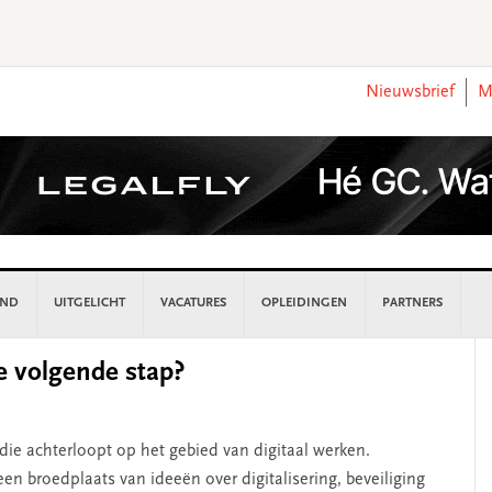
Nieuwsbrief
M
AND
UITGELICHT
VACATURES
OPLEIDINGEN
PARTNERS
P
e volgende stap?
S
ie achterloopt op het gebied van digitaal werken.
n broedplaats van ideeën over digitalisering, beveiliging