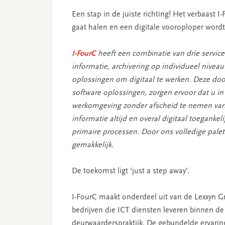
Een stap in de juiste richting! Het verbaast I
gaat halen en een digitale vooroploper wordt
I-FourC
heeft een combinatie van drie services
informatie, archivering op individueel nivea
oplossingen om digitaal te werken. Deze do
software oplossingen, zorgen ervoor dat u in
werkomgeving zonder afscheid te nemen van d
informatie altijd en overal digitaal toegankeli
primaire processen. Door ons volledige pale
gemakkelijk.
De toekomst ligt ‘just a step away’.
I-FourC maakt onderdeel uit van de Lexxyn 
bedrijven die ICT diensten leveren binnen de 
deurwaarderspraktijk. De gebundelde ervarin