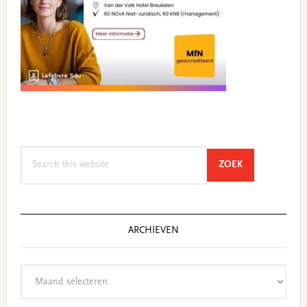
Search
SEARCH
ZOEK
this
website
ARCHIEVEN
Archieven