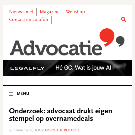
Skip
Skip
Skip
Skip
to
to
to
to
Nieuwsbrief
Magazine
Webshop
primary
main
primary
footer
Contact en colofon
navigation
content
sidebar
MENU
Onderzoek: advocaat drukt eigen
stempel op overnamedeals
30 oktober 2013
DOOR
ADVOCATIE REDACTIE