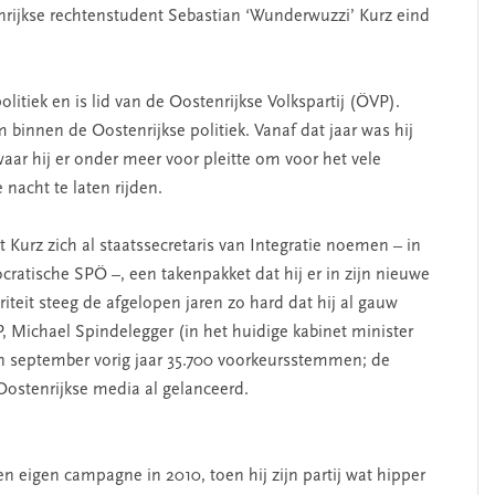
enrijkse rechtenstudent Sebastian ‘Wunderwuzzi’ Kurz eind
politiek en is lid van de Oostenrijkse Volkspartij (ÖVP).
binnen de Oostenrijkse politiek. Vanaf dat jaar was hij
aar hij er onder meer voor pleitte om voor het vele
nacht te laten rijden.
 Kurz zich al staatssecretaris van Integratie noemen – in
ratische SPÖ –, een takenpakket dat hij er in zijn nieuwe
riteit steeg de afgelopen jaren zo hard dat hij al gauw
P, Michael Spindelegger (in het huidige kabinet minister
n in september vorig jaar 35.700 voorkeursstemmen; de
stenrijkse media al gelanceerd.
n eigen campagne in 2010, toen hij zijn partij wat hipper