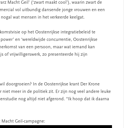
z Macht Geil’ (‘zwart maakt cool’), waarin zwart de
ommercial vol uitbundig dansende jonge vrouwen en een
 nogal wat mensen in het verkeerde keelgat.
komstvisie op het Oostenrijkse integratiebeleid te
r power’ en ‘wereldwijde concurrentie, Oostenrijkse
de herkomst van een persoon, maar wat iemand kan
 of vrijwilligerswerk, zo presenteerde hij zijn
 wil doorgroeien? In de Oostenrijkse krant Der Krone
ar niet meer in de politiek zit. Er zijn nog veel andere leuke
htenstudie nog altijd niet afgerond. “Ik hoop dat ik daarna
z Macht Geil-campagne: