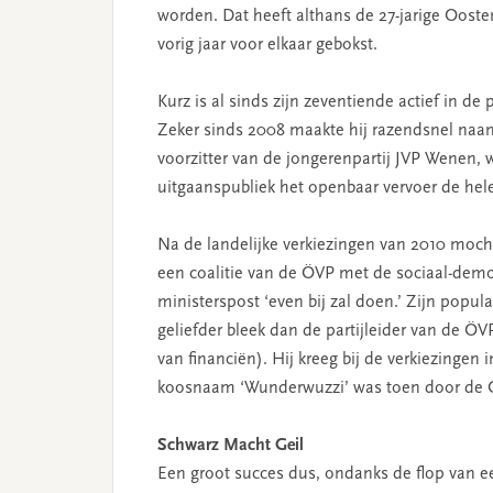
worden. Dat heeft althans de 27-jarige Oost
vorig jaar voor elkaar gebokst.
Kurz is al sinds zijn zeventiende actief in de 
Zeker sinds 2008 maakte hij razendsnel naam 
voorzitter van de jongerenpartij JVP Wenen, w
uitgaanspubliek het openbaar vervoer de hele 
Na de landelijke verkiezingen van 2010 mocht
een coalitie van de ÖVP met de sociaal-democ
ministerspost ‘even bij zal doen.’ Zijn popula
geliefder bleek dan de partijleider van de ÖV
van financiën). Hij kreeg bij de verkiezinge
koosnaam ‘Wunderwuzzi’ was toen door de Oo
Schwarz Macht Geil
Een groot succes dus, ondanks de flop van ee