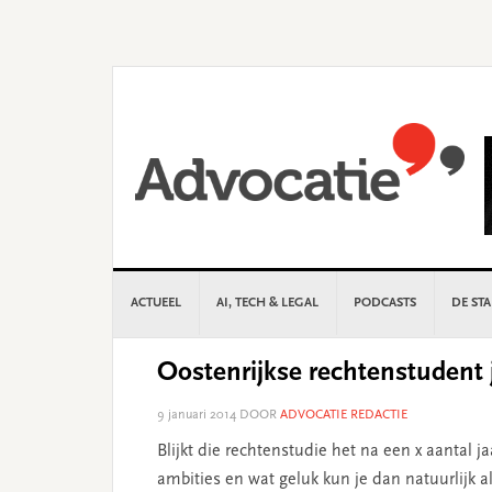
Skip
Skip
Skip
Skip
to
to
to
to
primary
main
primary
footer
navigation
content
sidebar
ACTUEEL
AI, TECH & LEGAL
PODCASTS
DE ST
Oostenrijkse rechtenstudent 
9 januari 2014
DOOR
ADVOCATIE REDACTIE
Blijkt die rechtenstudie het na een x aantal j
ambities en wat geluk kun je dan natuurlijk a