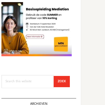
Search
SEARCH
ZOEK
this
website
ARCHIEVEN