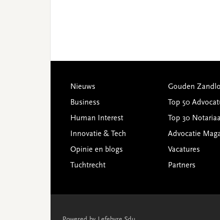
Footer
Nieuws
Gouden Zandlo
Business
Top 50 Advocat
Human Interest
Top 30 Notariaa
Innovatie & Tech
Advocatie Mag
Opinie en blogs
Vacatures
Tuchtrecht
Partners
Powered by Lefebvre Sdu