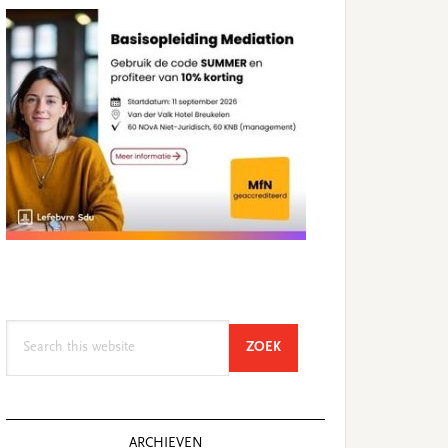
Search
SEARCH
ZOEK
this
website
ARCHIEVEN