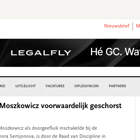
Nieuwsbrief
M
AND
UITGELICHT
VACATURES
OPLEIDINGEN
PARTNERS
P
Moszkowicz voorwaardelijk geschorst
S
oszkowicz als doorgeefluik inschakelde bij de
nora Semjonova, is door de Raad van Discipline in