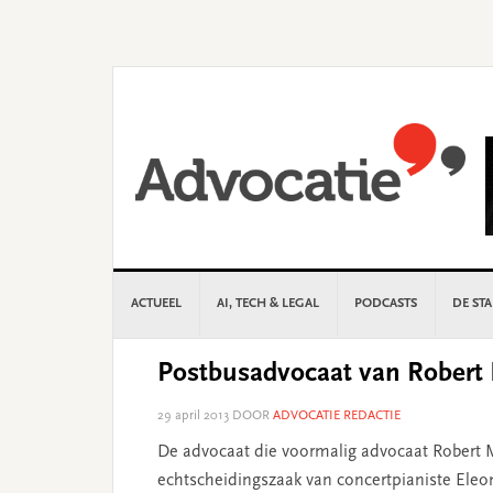
Skip
Skip
Skip
Skip
to
to
to
to
primary
main
primary
footer
navigation
content
sidebar
ACTUEEL
AI, TECH & LEGAL
PODCASTS
DE ST
Postbusadvocaat van Robert 
29 april 2013
DOOR
ADVOCATIE REDACTIE
De advocaat die voormalig advocaat Robert M
echtscheidingszaak van concertpianiste Eleo