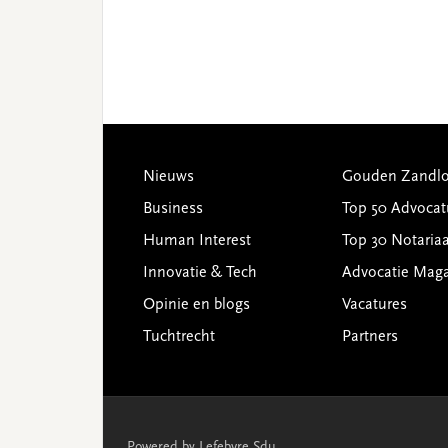
Footer
Nieuws
Gouden Zandlo
Business
Top 50 Advocat
Human Interest
Top 30 Notariaa
Innovatie & Tech
Advocatie Mag
Opinie en blogs
Vacatures
Tuchtrecht
Partners
Powered by Lefebvre Sdu