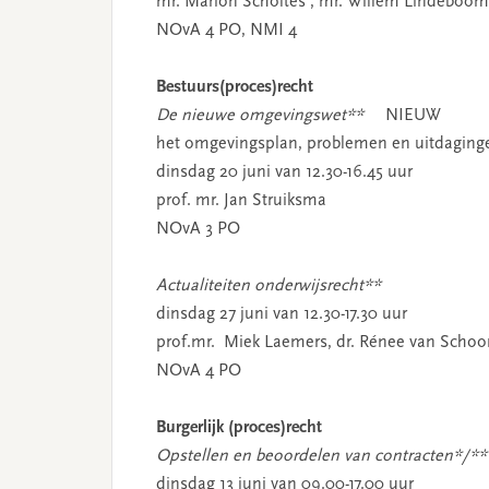
mr. Marion Scholtes , mr. Willem Lindeboom
NOvA 4 PO, NMI 4
Bestuurs(proces)recht
De nieuwe omgevingswet**
NIEUW
het omgevingsplan, problemen en uitdaging
dinsdag 20 juni van 12.30-16.45 uur
prof. mr. Jan Struiksma
NOvA 3 PO
Actualiteiten onderwijsrecht**
dinsdag 27 juni van 12.30-17.30 uur
prof.mr. Miek Laemers, dr. Rénee van Scho
NOvA 4 PO
Burgerlijk (proces)recht
Opstellen en beoordelen van contracten*/**
dinsdag 13 juni van 09.00-17.00 uur