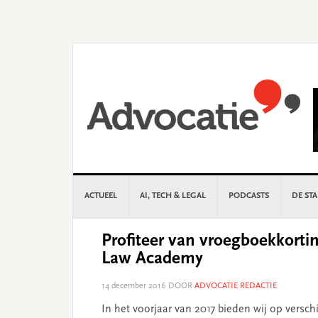
Skip
Skip
Skip
Skip
to
to
to
to
primary
main
primary
footer
navigation
content
sidebar
ACTUEEL
AI, TECH & LEGAL
PODCASTS
DE ST
Profiteer van vroegboekkort
Law Academy
14 december 2016
DOOR
ADVOCATIE REDACTIE
In het voorjaar van 2017 bieden wij op vers