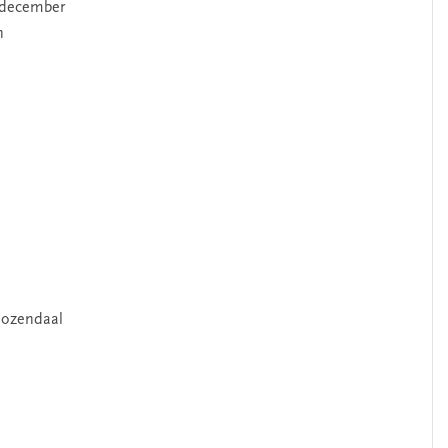
6 december
n
Roozendaal