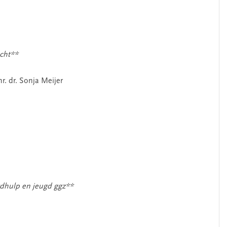
echt**
r. dr. Sonja Meijer
ugdhulp en jeugd ggz**