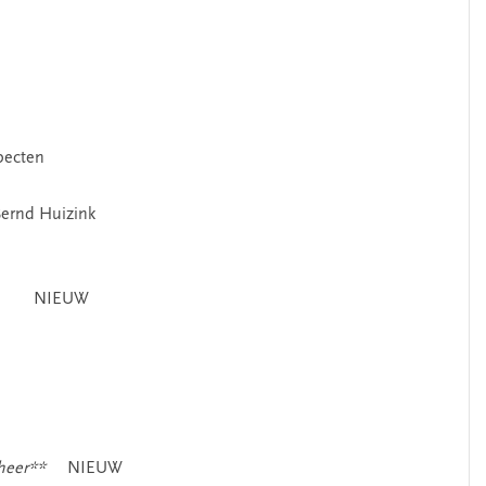
pecten
 Bernd Huizink
NIEUW
heer**
NIEUW