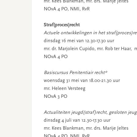
mr. Kees Blankman, mr. drs. Marije Jeltes
NOvA 4 PO, NMI, RvR
Straf(proces)recht
Actuele ontwikkelingen in het straf(proces)r
dinsdag 16 mei van 12.30-17.30 uur
mr. dr. Marjolein Cupido, mr. Rob ter Haar, m
NOvA 4 PO
Basiscursus Penitentiair recht*
woensdag 31 mei van 18.00-21.30 uur
mr. Heleen Versteeg
NOvA 3 PO
Actualiteiten jeugd(straf)recht, gesloten je
dinsdag 4 juli van 12.30-17.30 uur
mr. Kees Blankman, mr. drs. Marije Jeltes
NOvA 4 PO, NMI, RvR