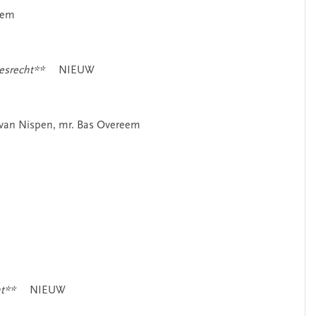
chem
cesrecht**
NIEUW
t van Nispen, mr. Bas Overeem
ht**
NIEUW