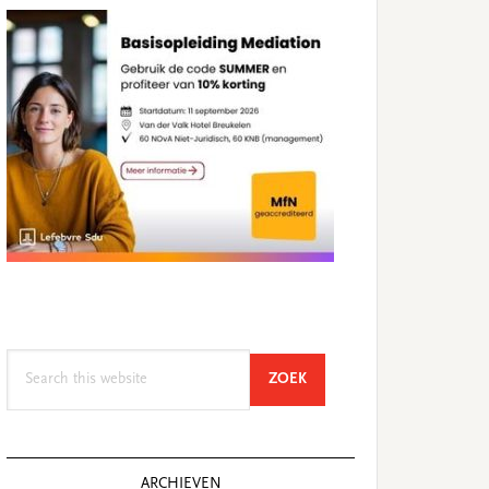
Search
SEARCH
ZOEK
this
website
ARCHIEVEN