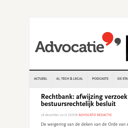
Skip
Skip
Skip
Skip
to
to
to
to
primary
main
primary
footer
navigation
content
sidebar
ACTUEEL
AI, TECH & LEGAL
PODCASTS
DE ST
Rechtbank: afwijzing verzoe
bestuursrechtelijk besluit
28 december 2016
DOOR
ADVOCATIE REDACTIE
De weigering van de deken van de Orde van