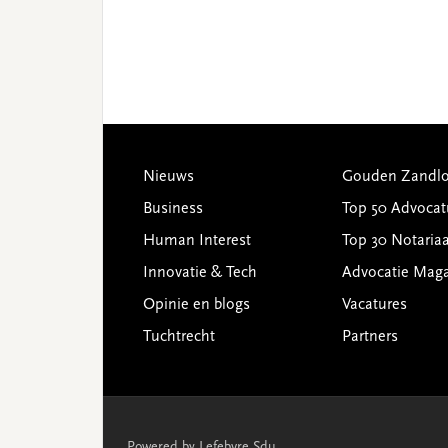
Footer
Nieuws
Gouden Zandlo
Business
Top 50 Advocat
Human Interest
Top 30 Notariaa
Innovatie & Tech
Advocatie Mag
Opinie en blogs
Vacatures
Tuchtrecht
Partners
Powered by Lefebvre Sdu