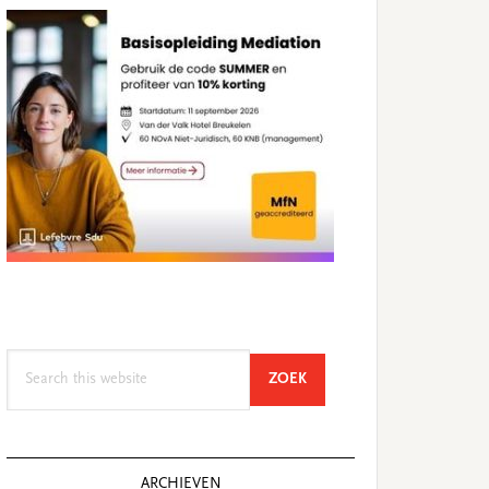
Search
SEARCH
ZOEK
this
website
ARCHIEVEN