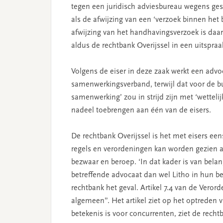
tegen een juridisch adviesbureau wegens ges
als de afwijzing van een ‘verzoek binnen het 
afwijzing van het handhavingsverzoek is daa
aldus de rechtbank Overijssel in een uitspra
Volgens de eiser in deze zaak werkt een ad
samenwerkingsverband, terwijl dat voor de bu
samenwerking’ zou in strijd zijn met ‘wetteli
nadeel toebrengen aan één van de eisers.
De rechtbank Overijssel is het met eisers ee
regels en verordeningen kan worden gezien al
bezwaar en beroep. ‘In dat kader is van bela
betreffende advocaat dan wel Litho in hun bel
rechtbank het geval. Artikel 7.4 van de Veror
algemeen”. Het artikel ziet op het optreden 
betekenis is voor concurrenten, ziet de rechtb