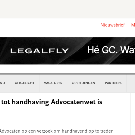
Nieuwsbrief
M
AND
UITGELICHT
VACATURES
OPLEIDINGEN
PARTNERS
P
k tot handhaving Advocatenwet is
S
 Advocaten op een verzoek om handhavend op te treden