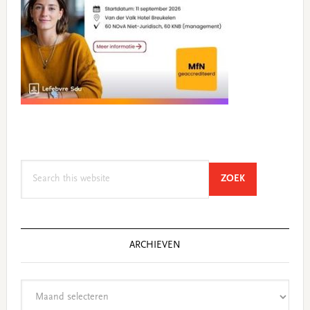
Search
SEARCH
ZOEK
this
website
ARCHIEVEN
Archieven