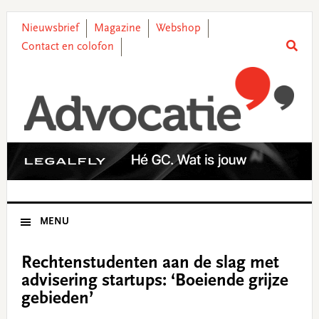
Skip
Skip
Skip
Skip
to
to
to
to
Nieuwsbrief
Magazine
Webshop
primary
main
primary
footer
Contact en colofon
navigation
content
sidebar
MENU
Rechtenstudenten aan de slag met
advisering startups: ‘Boeiende grijze
gebieden’