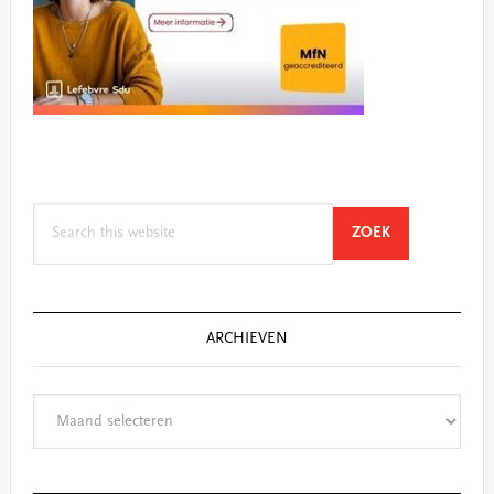
Search
SEARCH
ZOEK
this
website
ARCHIEVEN
Archieven