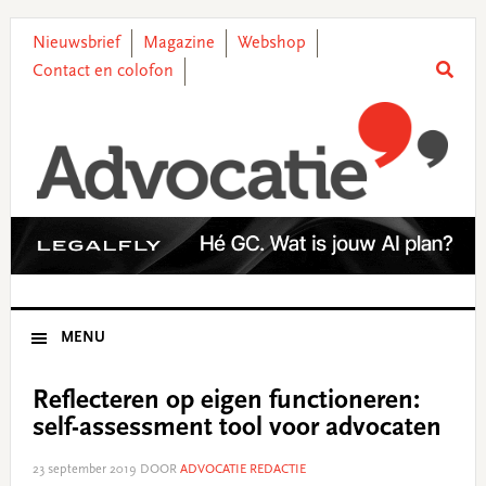
Skip
Skip
Skip
Skip
to
to
to
to
Nieuwsbrief
Magazine
Webshop
primary
main
primary
footer
Contact en colofon
navigation
content
sidebar
MENU
Reflecteren op eigen functioneren:
self-assessment tool voor advocaten
23 september 2019
DOOR
ADVOCATIE REDACTIE