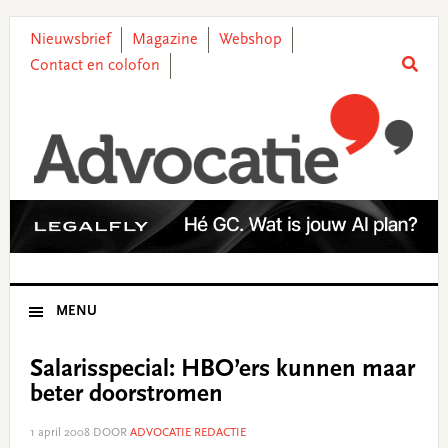
Skip
Skip
Skip
Skip
to
to
to
to
Nieuwsbrief
Magazine
Webshop
primary
main
primary
footer
Contact en colofon
navigation
content
sidebar
MENU
Salarisspecial: HBO’ers kunnen maar
beter doorstromen
1 april 2008
DOOR
ADVOCATIE REDACTIE