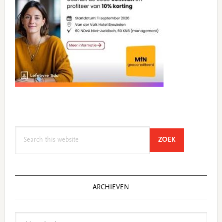
Search
SEARCH
ZOEK
this
website
ARCHIEVEN
Archieven