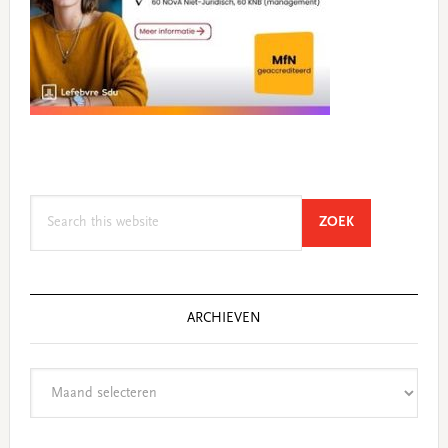
Search
SEARCH
ZOEK
this
website
ARCHIEVEN
Archieven