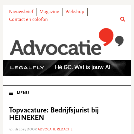
Skip
Skip
Skip
Skip
to
to
to
to
Nieuwsbrief
Magazine
Webshop
primary
main
primary
footer
Contact en colofon
navigation
content
sidebar
MENU
Topvacature: Bedrijfsjurist bij
HEINEKEN
30 juli 2013
DOOR
ADVOCATIE REDACTIE