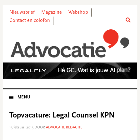
Skip
Skip
Skip
Skip
to
to
to
to
Nieuwsbrief
Magazine
Webshop
primary
main
primary
footer
Contact en colofon
navigation
content
sidebar
MENU
Topvacature: Legal Counsel KPN
13 februari 2013
DOOR
ADVOCATIE REDACTIE