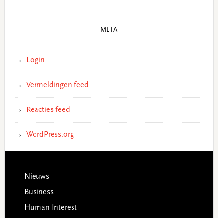
META
Login
Vermeldingen feed
Reacties feed
WordPress.org
Footer
Nieuws
Business
Human Interest