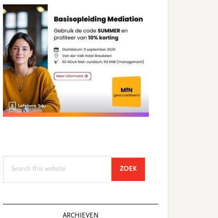
Search
SEARCH
ZOEK
this
website
ARCHIEVEN