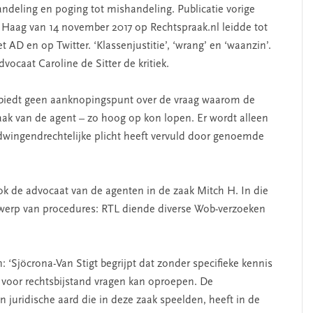
ndeling en poging tot mishandeling. Publicatie vorige
 Haag van 14 november 2017 op Rechtspraak.nl leidde tot
 AD en op Twitter. ‘Klassenjustitie’, ‘wrang’ en ‘waanzin’.
ocaat Caroline de Sitter de kritiek.
 biedt geen aanknopingspunt over de vraag waarom de
raak van de agent – zo hoog op kon lopen. Er wordt alleen
n dwingendrechtelijke plicht heeft vervuld door genoemde
ook de advocaat van de agenten in de zaak Mitch H. In die
werp van procedures: RTL diende diverse Wob-verzoeken
en: ‘Sjöcrona-Van Stigt begrijpt dat zonder specifieke kennis
voor rechtsbijstand vragen kan oproepen. De
n juridische aard die in deze zaak speelden, heeft in de