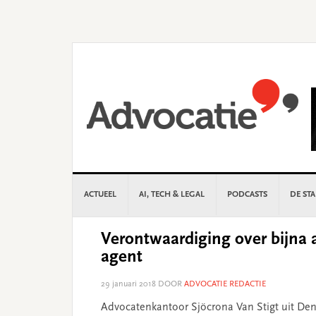
Skip
Skip
Skip
Skip
to
to
to
to
primary
main
primary
footer
navigation
content
sidebar
ACTUEEL
AI, TECH & LEGAL
PODCASTS
DE ST
Verontwaardiging over bijna 
agent
29 januari 2018
DOOR
ADVOCATIE REDACTIE
Advocatenkantoor Sjöcrona Van Stigt uit Den