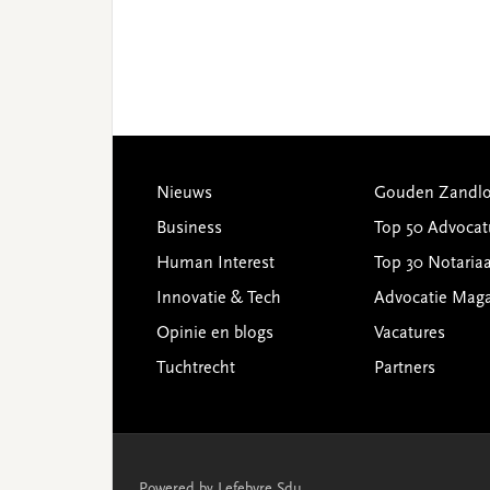
Footer
Nieuws
Gouden Zandlo
Business
Top 50 Advocat
Human Interest
Top 30 Notariaa
Innovatie & Tech
Advocatie Mag
Opinie en blogs
Vacatures
Tuchtrecht
Partners
Powered by Lefebvre Sdu