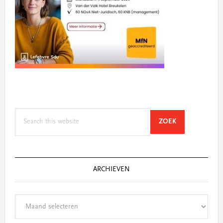
Search
SEARCH
ZOEK
this
website
ARCHIEVEN
Archieven