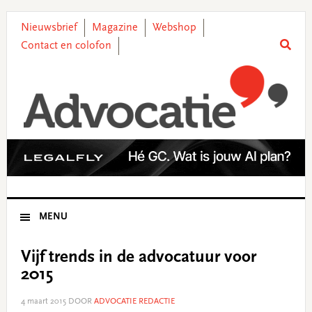
Skip
Skip
Skip
Skip
to
to
to
to
Nieuwsbrief
Magazine
Webshop
primary
main
primary
footer
Contact en colofon
navigation
content
sidebar
MENU
Vijf trends in de advocatuur voor
2015
4 maart 2015
DOOR
ADVOCATIE REDACTIE