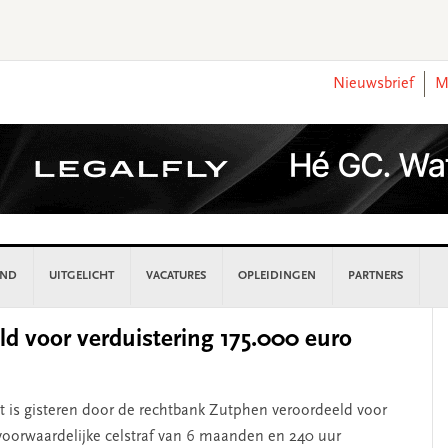
Nieuwsbrief
M
AND
UITGELICHT
VACATURES
OPLEIDINGEN
PARTNERS
P
ld voor verduistering 175.000 euro
S
t is gisteren door de rechtbank Zutphen veroordeeld voor
n voorwaardelijke celstraf van 6 maanden en 240 uur