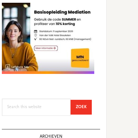
Search
SEARCH
ZOEK
this
website
ARCHIEVEN