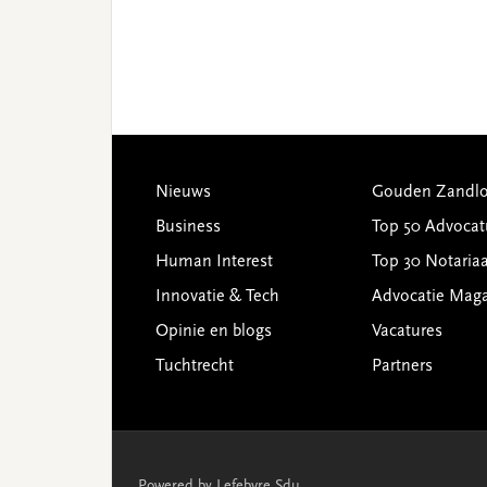
Footer
Nieuws
Gouden Zandlo
Business
Top 50 Advocat
Human Interest
Top 30 Notariaa
Innovatie & Tech
Advocatie Mag
Opinie en blogs
Vacatures
Tuchtrecht
Partners
Powered by Lefebvre Sdu