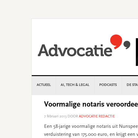
Skip
Skip
Skip
Skip
to
to
to
to
primary
main
primary
footer
navigation
content
sidebar
ACTUEEL
AI, TECH & LEGAL
PODCASTS
DE ST
Voormalige notaris veroordee
7 februari 2013
DOOR
ADVOCATIE REDACTIE
Een 58-jarige voormalige notaris uit Nunspee
verduistering van 175.000 euro, en krijgt ee