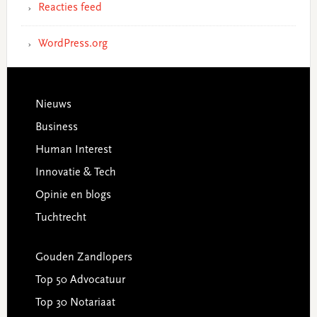
Reacties feed
WordPress.org
Footer
Nieuws
Business
Human Interest
Innovatie & Tech
Opinie en blogs
Tuchtrecht
Gouden Zandlopers
Top 50 Advocatuur
Top 30 Notariaat