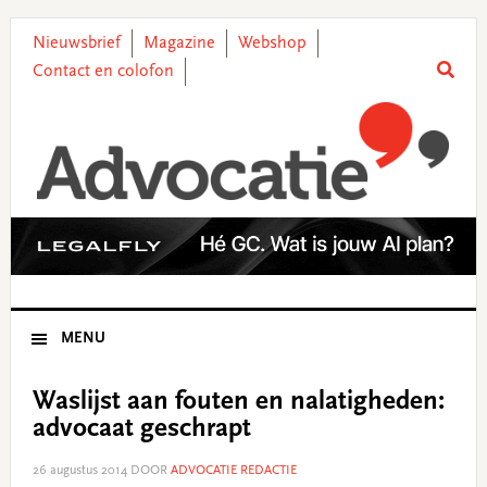
Skip
Skip
Skip
Skip
to
to
to
to
Nieuwsbrief
Magazine
Webshop
primary
main
primary
footer
Contact en colofon
navigation
content
sidebar
MENU
Waslijst aan fouten en nalatigheden:
advocaat geschrapt
26 augustus 2014
DOOR
ADVOCATIE REDACTIE