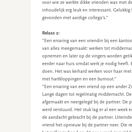
voor wie ze werkte dikke vrienden was met d
inhoudelijk erg leuk en interessant. Gelukki
gevonden met aardige collega’s.”
Relaas 2:
”Een ervaring van een vriendin bij een kantoo
van alles meegemaakt: werken tot middernach
opnemen en later op de vingers worden getikt
eerder naar huis omdat werk je nodig heeft. 
doen. Het was keihard werken voor haar met w
met hartkloppingen en een burnout.”
”Een ervaring van een vriend op een ander Zu
Lange dagen tot regelmatig middernacht. De 
afgemaakt en neergelegd bij de partner. De p
werd verstuurd. Het stuk lag er al een week e
de aandacht gebracht bij de partner. Uiteindel
vriend het opnieuw bij de partner neer. Die r