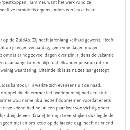
e ‘pestkoppen’. Jammer, want het werk vond ze
g heeft ze inmiddels ergens anders een leuke baan
r op de ZuidAs. Zij heeft jarenlang keihard gewerkt. Heeft
t op je eigen verjaardag, geen vrije dagen mogen
 omdat er nog zoveel dagen over zijn, tijdens de vakantie
En daar aangekomen blijkt dat elk ander persoon dit kon
einig waardering. Uiteindelijk is ze na zes jaar gestopt
idas kantoor. Hij werkte zich eveneens uit de naad.
druppel die de emmer liet overlopen: hij had een stuk
artner wou namelijk alles zelf doornemen voordat er iets
n deze vriend had het al een paar keer voorzichtig onder
ijk dreigde een (fatale) termijn te verstrijken dus legde de
eageert niet en om 17:00 op de laatste dag, heeft de vriend