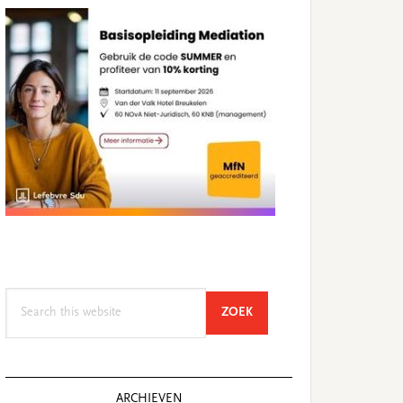
Search
SEARCH
ZOEK
this
website
ARCHIEVEN