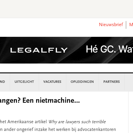
Nieuwsbrief
M
AND
UITGELICHT
VACATURES
OPLEIDINGEN
PARTNERS
P
hangen? Een nietmachine…
S
 het Amerikaanse artikel
Why are lawyers such terrible
 ander ongerief inzake het werken bij advocatenkantoren