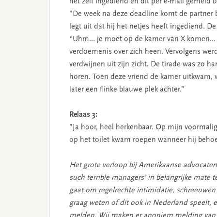
het zelf ingediend en dit per e-mail gemeld b
”De week na deze deadline komt de partner b
legt uit dat hij het netjes heeft ingediend. D
“Uhm… je moet op de kamer van X komen… suc
verdoemenis over zich heen. Vervolgens wer
verdwijnen uit zijn zicht. De tirade was zo 
horen. Toen deze vriend de kamer uitkwam, w
later een flinke blauwe plek achter.”
Relaas 3:
”Ja hoor, heel herkenbaar. Op mijn voormalig
op het toilet kwam roepen wanneer hij behoe
Het grote verloop bij Amerikaanse advocatenk
such terrible managers’ in belangrijke mate
gaat om regelrechte intimidatie, schreeuwen 
graag weten of dit ook in Nederland speelt,
melden. Wij maken er anoniem melding van i