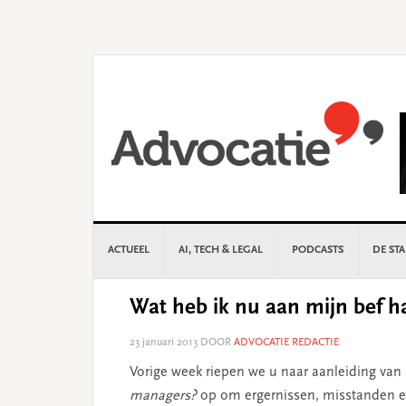
Skip
Skip
Skip
Skip
to
to
to
to
primary
main
primary
footer
navigation
content
sidebar
ACTUEEL
AI, TECH & LEGAL
PODCASTS
DE ST
Wat heb ik nu aan mijn bef 
23 januari 2013
DOOR
ADVOCATIE REDACTIE
Vorige week riepen we u naar aanleiding van
managers?
op om ergernissen, misstanden en