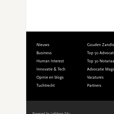
Footer
Nieuws
Gouden Zandlo
Business
Top 50 Advocat
Human Interest
Top 30 Notariaa
Innovatie & Tech
Advocatie Mag
Opinie en blogs
Vacatures
Tuchtrecht
Partners
Powered by Lefebvre Sdu