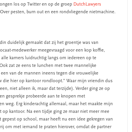
tongen los op Twitter en op de groep
DutchLawyers
 Over pesten, burn out en een rondvliegende nietmachine.
in duidelijk gemaakt dat zij het groentje was van
dvocaat-medewerker meegevraagd voor een kop koffie,
 alle kamers luidruchtig langs om iedereen op te
. Ook zat ze eens te lunchen met twee mannelijke
t een van de mannen ineens tegen die vrouwelijke
w die hier op kantoor rondloopt.” Waar mijn vriendin dus
een, niet alleen ik, maar dat terzijde). Verder ging ze op
 een gesprekje probeerde aan te knopen met
pen weg. Erg kinderachtig allemaal, maar het maakte mijn
t op kantoor. Na een tijdje ging ze maar niet meer mee
it gepest op school, maar heeft nu een idee gekregen van
vrij om met iemand te praten hierover, omdat de partner