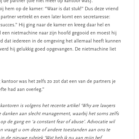
ij de partner (die niet meer op kantoor was).
ij hem op de kamer: “Waar is dat stuk!” Dus deze vriend
e partner vertrekt en even later komt een secretaresse:
ces.” Hij ging naar de kamer en kreeg daar hel en
d een nietmachine naar zijn hoofd gegooid en moest hij
hard dat iedereen in de omgeving het allemaal heeft kunnen
erd hij gelukkig goed opgevangen. De nietmachine liet
 kantoor was het zelfs zo zot dat een van de partners je
fte had aan overleg.”
antoren is volgens het recente artikel ‘Why are lawyers
 te danken aan slecht management, waarbij het soms zelfs
op de gang en ‘a constant fear of abuse’. Advocatie wil
 en vraagt u om deze of andere toestanden aan ons te
n de nieuwe rubriek ‘Wat heb ik nu aan mijn bef