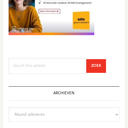
Search
SEARCH
ZOEK
this
website
ARCHIEVEN
Archieven