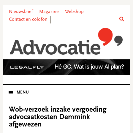
Skip
Skip
Skip
Skip
to
to
to
to
Nieuwsbrief
Magazine
Webshop
primary
main
primary
footer
Contact en colofon
navigation
content
sidebar
MENU
Wob-verzoek inzake vergoeding
advocaatkosten Demmink
afgewezen