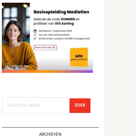
Search
SEARCH
ZOEK
this
website
ARCHIEVEN