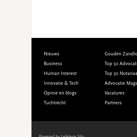
Footer
Nieuws
Gouden Zandlo
Business
Top 50 Advocat
Human Interest
Top 30 Notariaa
Innovatie & Tech
Advocatie Mag
Opinie en blogs
Vacatures
Tuchtrecht
Partners
Powered by Lefebvre Sdu