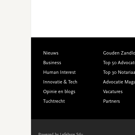
Footer
Nieuws
Gouden Zandlo
Business
Top 50 Advocat
Human Interest
Top 30 Notariaa
Innovatie & Tech
Advocatie Mag
Opinie en blogs
Vacatures
Tuchtrecht
Partners
Powered by Lefebvre Sdu