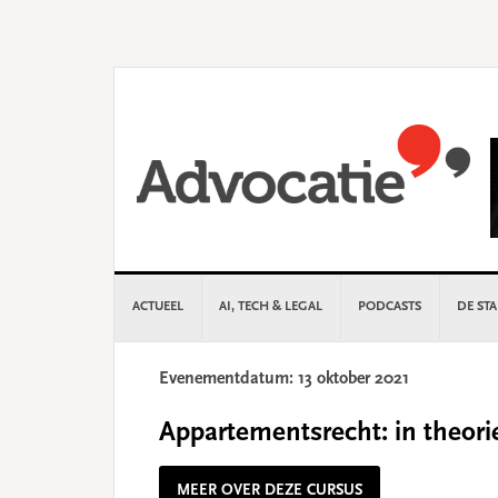
Skip
Skip
Skip
Skip
to
to
to
to
primary
main
primary
footer
navigation
content
sidebar
ACTUEEL
AI, TECH & LEGAL
PODCASTS
DE ST
Evenementdatum: 13 oktober 2021
Appartementsrecht: in theorie
MEER OVER DEZE CURSUS