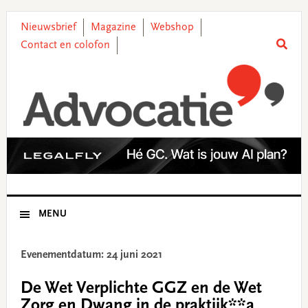
Skip
Skip
Skip
Skip
to
to
to
to
Nieuwsbrief
Magazine
Webshop
primary
main
primary
footer
Contact en colofon
navigation
content
sidebar
MENU
Evenementdatum: 24 juni 2021
De Wet Verplichte GGZ en de Wet
Zorg en Dwang in de praktijk**a