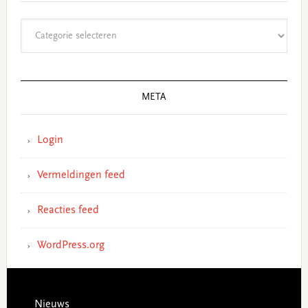
Categorieën
META
Login
Vermeldingen feed
Reacties feed
WordPress.org
Footer
Nieuws