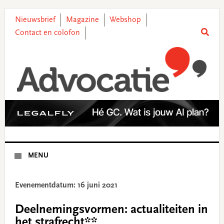
Skip
Skip
Skip
Skip
to
to
to
to
Nieuwsbrief
Magazine
Webshop
primary
main
primary
footer
Contact en colofon
navigation
content
sidebar
MENU
Evenementdatum: 16 juni 2021
Deelnemingsvormen: actualiteiten in
het strafrecht**