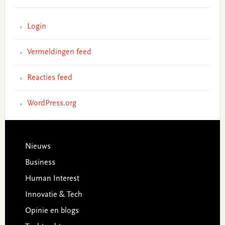
Login
Vermeldingen feed
Reacties feed
WordPress.org
Footer
Nieuws
Business
Human Interest
Innovatie & Tech
Opinie en blogs