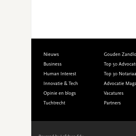
Footer
Nieuws
Gouden Zandlo
Business
Top 50 Advocat
Human Interest
Top 30 Notariaa
Innovatie & Tech
Advocatie Mag
Opinie en blogs
Vacatures
Tuchtrecht
Partners