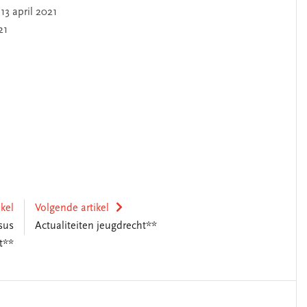
13 april 2021
21
ikel
Volgende artikel
sus
Actualiteiten jeugdrecht**
t**