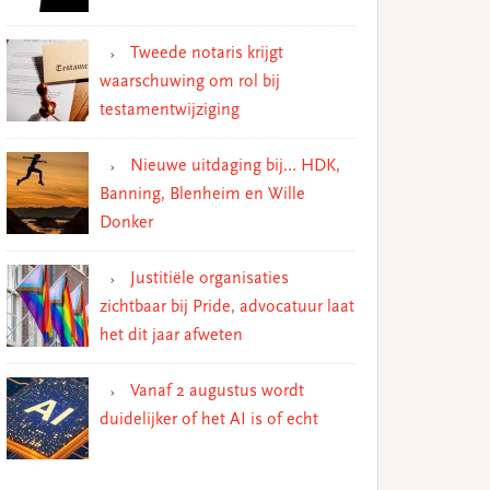
Tweede notaris krijgt
waarschuwing om rol bij
testamentwijziging
Nieuwe uitdaging bij… HDK,
Banning, Blenheim en Wille
Donker
Justitiële organisaties
zichtbaar bij Pride, advocatuur laat
het dit jaar afweten
Vanaf 2 augustus wordt
duidelijker of het AI is of echt