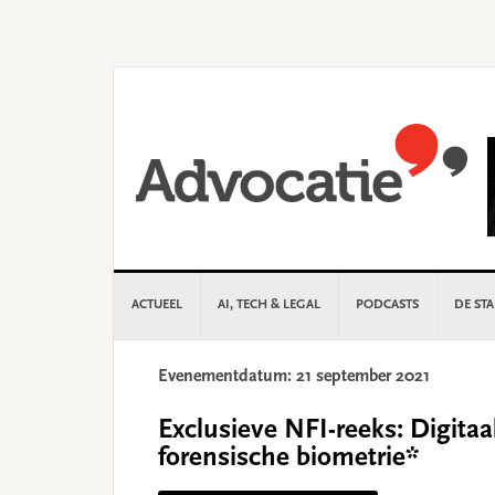
Skip
Skip
Skip
Skip
to
to
to
to
primary
main
primary
footer
navigation
content
sidebar
ACTUEEL
AI, TECH & LEGAL
PODCASTS
DE ST
Evenementdatum: 21 september 2021
Exclusieve NFI-reeks: Digitaa
forensische biometrie*