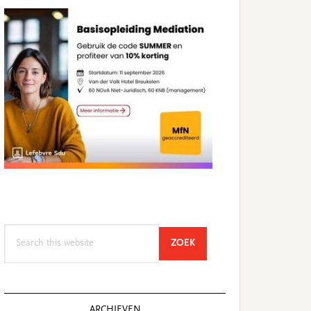
Search
SEARCH
ZOEK
this
website
ARCHIEVEN