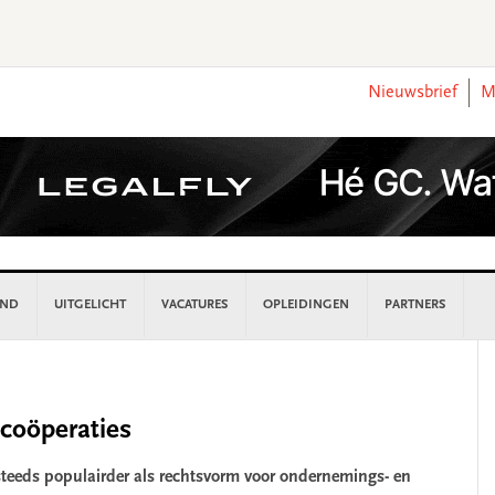
Nieuwsbrief
M
AND
UITGELICHT
VACATURES
OPLEIDINGEN
PARTNERS
P
S
 coöperaties
 steeds populairder als rechtsvorm voor ondernemings- en