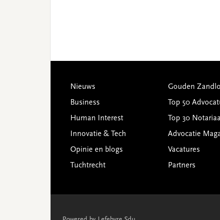
Footer
Nieuws
Gouden Zandlo
Business
Top 50 Advocat
Human Interest
Top 30 Notariaa
Innovatie & Tech
Advocatie Mag
Opinie en blogs
Vacatures
Tuchtrecht
Partners
Powered by Lefebvre Sdu