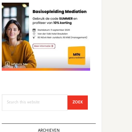
Search
SEARCH
ZOEK
this
website
ARCHIEVEN