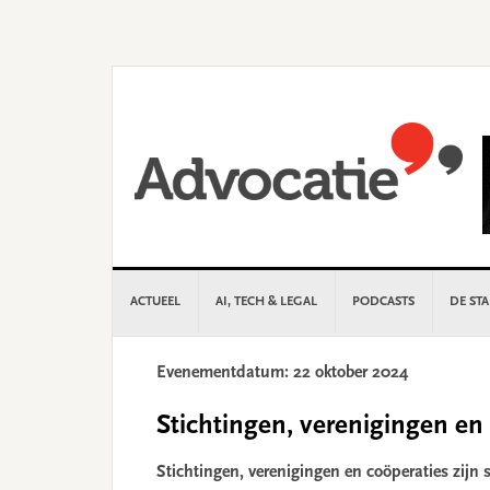
Skip
Skip
Skip
Skip
to
to
to
to
primary
main
primary
footer
navigation
content
sidebar
ACTUEEL
AI, TECH & LEGAL
PODCASTS
DE ST
Evenementdatum: 22 oktober 2024
Stichtingen, verenigingen en
Stichtingen, verenigingen en coöperaties zijn