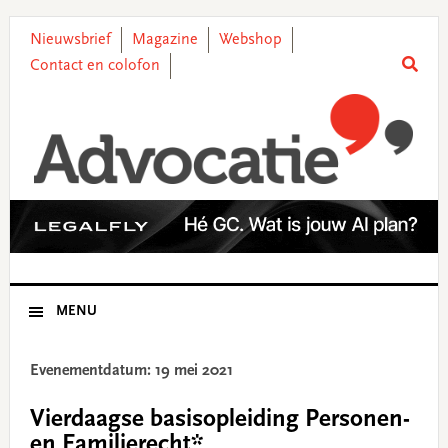
Skip
Skip
Skip
Skip
to
to
to
to
Nieuwsbrief
Magazine
Webshop
primary
main
primary
footer
Contact en colofon
navigation
content
sidebar
MENU
Evenementdatum: 19 mei 2021
Vierdaagse basisopleiding Personen-
en Familierecht*