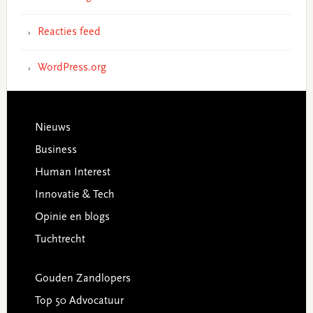
Reacties feed
WordPress.org
Footer
Nieuws
Business
Human Interest
Innovatie & Tech
Opinie en blogs
Tuchtrecht
Gouden Zandlopers
Top 50 Advocatuur