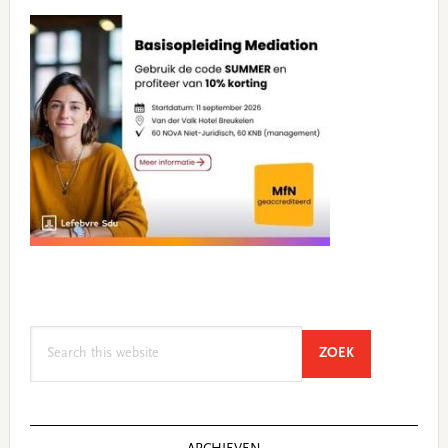
Search
SEARCH
ZOEK
this
website