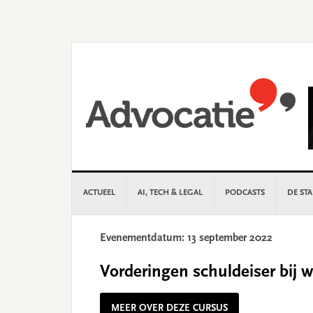
Skip
Skip
Skip
Skip
to
to
to
to
primary
main
primary
footer
navigation
content
sidebar
ACTUEEL
AI, TECH & LEGAL
PODCASTS
DE ST
Evenementdatum: 13 september 2022
Vorderingen schuldeiser bij 
MEER OVER DEZE CURSUS