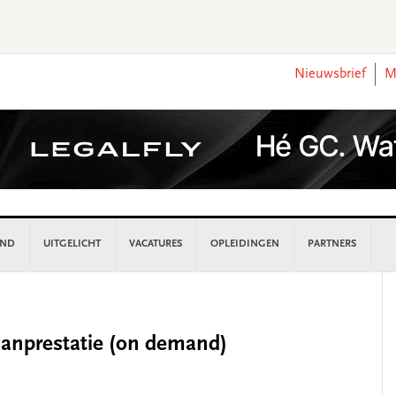
Nieuwsbrief
M
AND
UITGELICHT
VACATURES
OPLEIDINGEN
PARTNERS
P
S
wanprestatie (on demand)