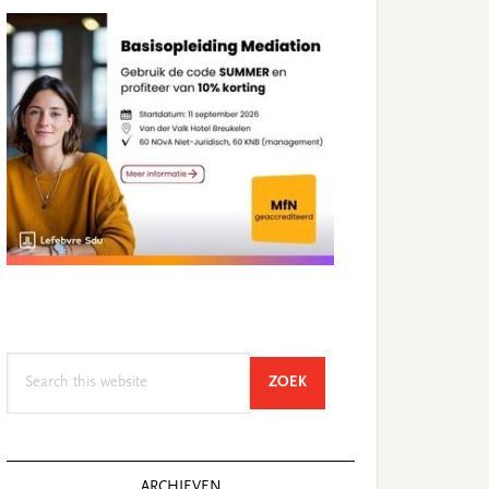
Search
SEARCH
ZOEK
this
website
ARCHIEVEN