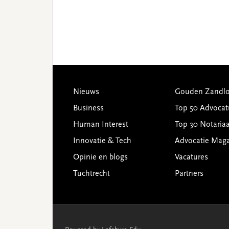
Footer
Nieuws
Gouden Zandlo
Business
Top 50 Advocat
Human Interest
Top 30 Notariaa
Innovatie & Tech
Advocatie Mag
Opinie en blogs
Vacatures
Tuchtrecht
Partners