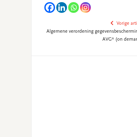
Vorige art
Algemene verordening gegevensbeschermin
AVG* (on dema