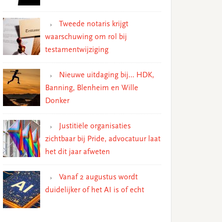
Tweede notaris krijgt
waarschuwing om rol bij
testamentwijziging
Nieuwe uitdaging bij… HDK,
Banning, Blenheim en Wille
Donker
Justitiële organisaties
zichtbaar bij Pride, advocatuur laat
het dit jaar afweten
Vanaf 2 augustus wordt
duidelijker of het AI is of echt