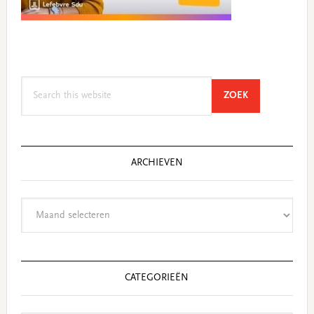
Search
SEARCH
ZOEK
this
website
ARCHIEVEN
Archieven
CATEGORIEËN