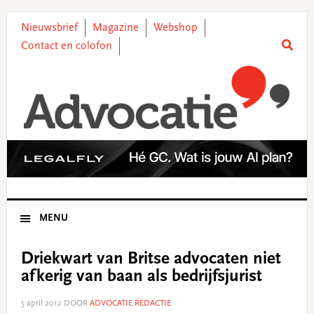
Skip
Skip
Skip
Skip
to
to
to
to
Nieuwsbrief
Magazine
Webshop
primary
main
primary
footer
Contact en colofon
navigation
content
sidebar
MENU
Driekwart van Britse advocaten niet
afkerig van baan als bedrijfsjurist
5 april 2012
DOOR
ADVOCATIE REDACTIE