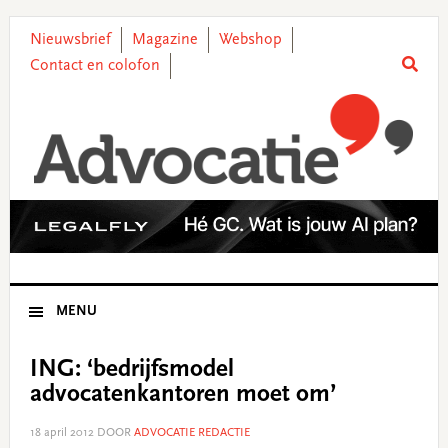
Skip
Skip
Skip
Skip
to
to
to
to
Nieuwsbrief
Magazine
Webshop
primary
main
primary
footer
Contact en colofon
navigation
content
sidebar
MENU
ING: ‘bedrijfsmodel
advocatenkantoren moet om’
18 april 2012
DOOR
ADVOCATIE REDACTIE