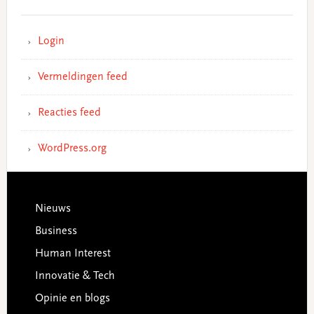
Login
Vermeldingen feed
Reacties feed
WordPress.org
Footer
Nieuws
Business
Human Interest
Innovatie & Tech
Opinie en blogs