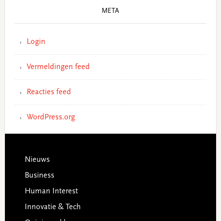
META
Login
Vermeldingen feed
Reacties feed
WordPress.org
Footer
Nieuws
Business
Human Interest
Innovatie & Tech