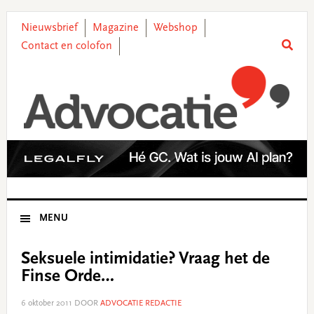
Skip
Skip
Skip
Skip
to
to
to
to
Nieuwsbrief
Magazine
Webshop
primary
main
primary
footer
Contact en colofon
navigation
content
sidebar
MENU
Seksuele intimidatie? Vraag het de
Finse Orde…
6 oktober 2011
DOOR
ADVOCATIE REDACTIE