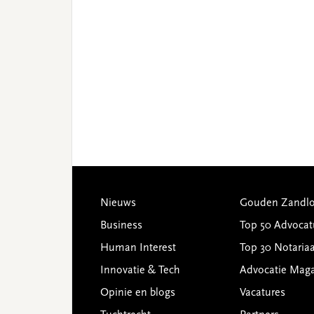
Footer
Nieuws
Gouden Zandlo
Business
Top 50 Advocat
Human Interest
Top 30 Notariaa
Innovatie & Tech
Advocatie Mag
Opinie en blogs
Vacatures