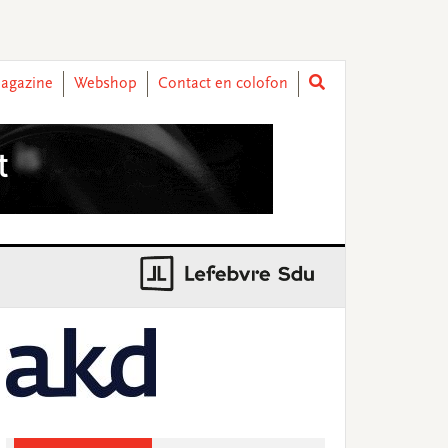
agazine
Webshop
Contact en colofon
rimary
idebar