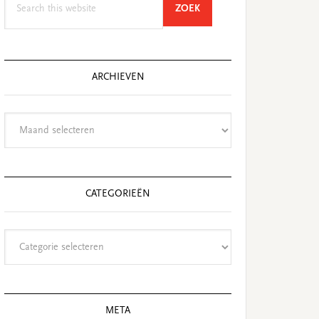
SEARCH
ZOEK
this
website
ARCHIEVEN
Archieven
CATEGORIEËN
Categorieën
META