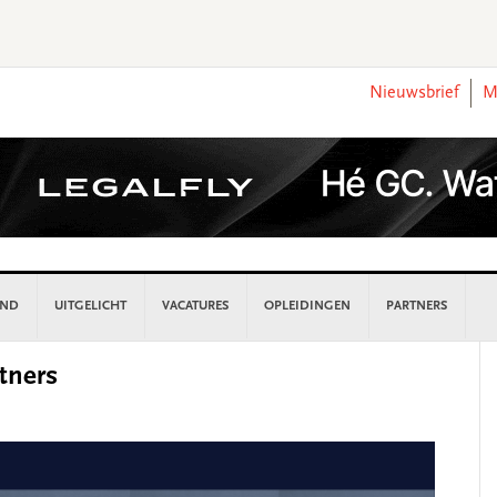
Nieuwsbrief
M
AND
UITGELICHT
VACATURES
OPLEIDINGEN
PARTNERS
P
tners
S