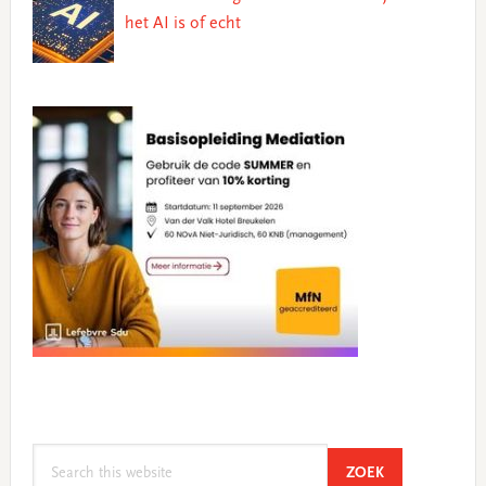
het AI is of echt
Search
SEARCH
ZOEK
this