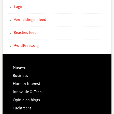
Login
Vermeldingen feed
Reacties feed
WordPress.org
Footer
Nieuws
Business
Human Interest
Innovatie & Tech
Opinie en blogs
Tuchtrecht