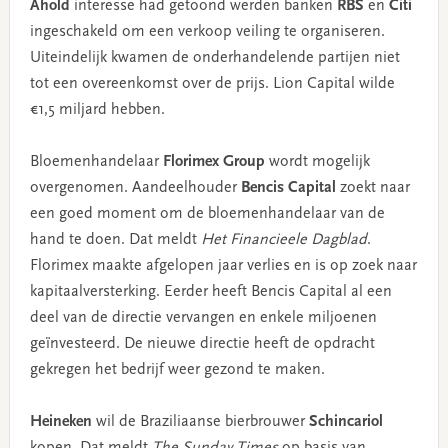
Ahold
interesse had getoond werden banken
RBS
en
Citi
ingeschakeld om een verkoop veiling te organiseren.
Uiteindelijk kwamen de onderhandelende partijen niet
tot een overeenkomst over de prijs. Lion Capital wilde
€1,5 miljard hebben.
Bloemenhandelaar
Florimex Group
wordt mogelijk
overgenomen. Aandeelhouder
Bencis Capital
zoekt naar
een goed moment om de bloemenhandelaar van de
hand te doen. Dat meldt
Het Financieele Dagblad
.
Florimex maakte afgelopen jaar verlies en is op zoek naar
kapitaalversterking. Eerder heeft Bencis Capital al een
deel van de directie vervangen en enkele miljoenen
geïnvesteerd. De nieuwe directie heeft de opdracht
gekregen het bedrijf weer gezond te maken.
Heineken
wil de Braziliaanse bierbrouwer
Schincariol
kopen. Dat meldt
The Sunday Times
op basis van