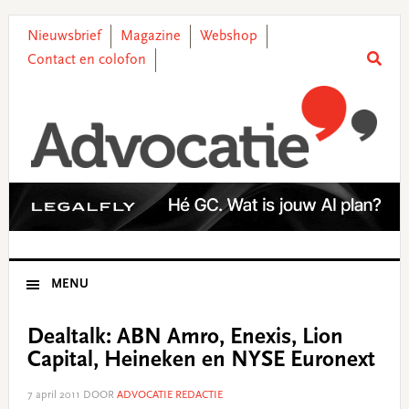
Skip
Skip
Skip
Skip
to
to
to
to
Nieuwsbrief
Magazine
Webshop
primary
main
primary
footer
Contact en colofon
navigation
content
sidebar
MENU
Dealtalk: ABN Amro, Enexis, Lion
Capital, Heineken en NYSE Euronext
7 april 2011
DOOR
ADVOCATIE REDACTIE