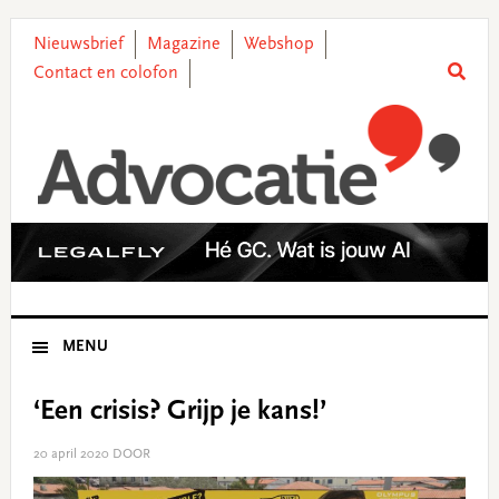
Skip
Skip
Skip
Skip
to
to
to
to
Nieuwsbrief
Magazine
Webshop
primary
main
primary
footer
Contact en colofon
navigation
content
sidebar
MENU
‘Een crisis? Grijp je kans!’
20 april 2020
DOOR