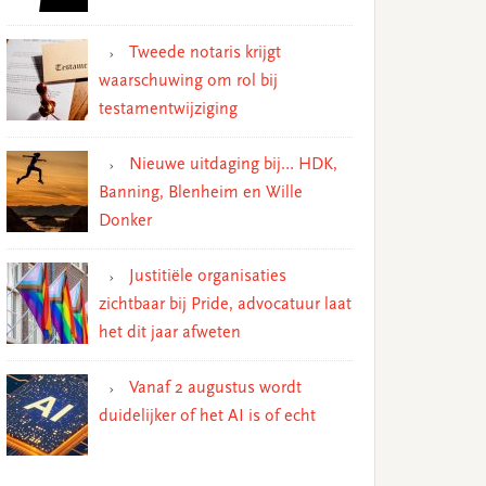
Tweede notaris krijgt
waarschuwing om rol bij
testamentwijziging
Nieuwe uitdaging bij… HDK,
Banning, Blenheim en Wille
Donker
Justitiële organisaties
zichtbaar bij Pride, advocatuur laat
het dit jaar afweten
Vanaf 2 augustus wordt
duidelijker of het AI is of echt