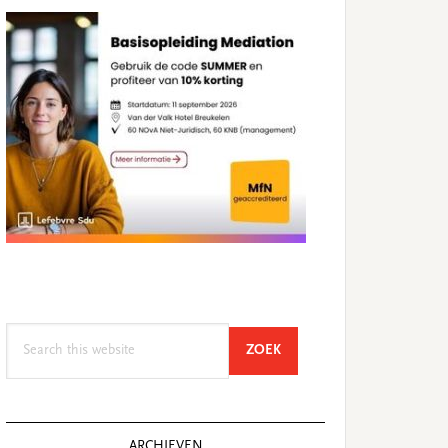
Search
SEARCH
ZOEK
this
website
ARCHIEVEN