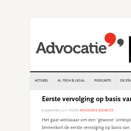
Skip
Skip
Skip
Skip
to
to
to
to
primary
main
primary
footer
navigation
content
sidebar
ACTUEEL
AI, TECH & LEGAL
PODCASTS
DE ST
Eerste vervolging op basis v
8 september 2011
DOOR
ADVOCATIE REDACTIE
Het gaat weliswaar om een ‘gewone’ omkopi
binnenkort de eerste vervolging op basis van