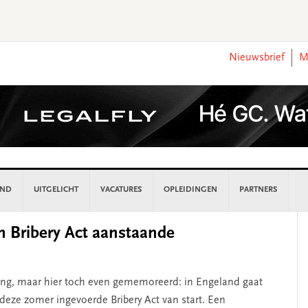
Nieuwsbrief
M
AND
UITGELICHT
VACATURES
OPLEIDINGEN
PARTNERS
P
an Bribery Act aanstaande
S
ng, maar hier toch even gememoreerd: in Engeland gaat
 deze zomer ingevoerde Bribery Act van start. Een