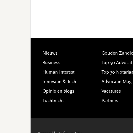
Footer
Nieuws
Gouden Zandlo
Business
Top 50 Advocat
Human Interest
Top 30 Notariaa
Innovatie & Tech
Advocatie Mag
Opinie en blogs
Vacatures
Tuchtrecht
Partners