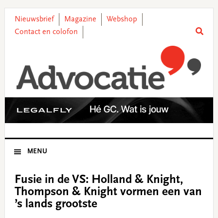
Skip
Skip
Skip
Skip
to
to
to
to
Nieuwsbrief
Magazine
Webshop
primary
main
primary
footer
Contact en colofon
navigation
content
sidebar
MENU
Fusie in de VS: Holland & Knight,
Thompson & Knight vormen een van
’s lands grootste