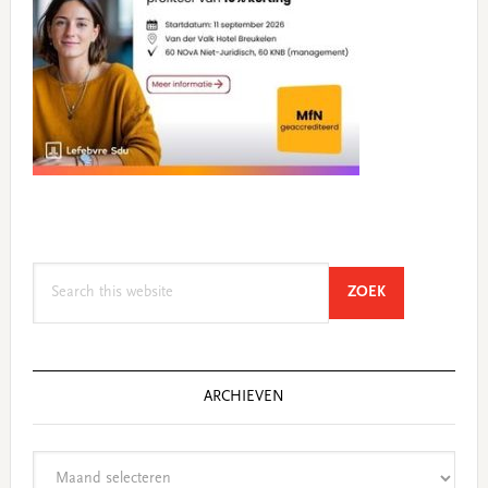
Search
SEARCH
ZOEK
this
website
ARCHIEVEN
Archieven