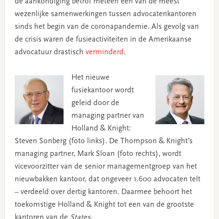
de aankondiging betrof meteen een van de meest
wezenlijke samenwerkingen tussen advocatenkantoren
sinds het begin van de coronapandemie. Als gevolg van
de crisis waren de fusieactiviteiten in de Amerikaanse
advocatuur drastisch
verminderd
.
Het nieuwe
fusiekantoor wordt
geleid door de
managing partner van
Holland & Knight:
Steven Sonberg (foto links). De Thompson & Knight’s
managing partner, Mark Sloan (foto rechts), wordt
vicevoorzitter van de senior managementgroep van het
nieuwbakken kantoor, dat ongeveer 1.600 advocaten telt
– verdeeld over dertig kantoren. Daarmee behoort het
toekomstige Holland & Knight tot een van de grootste
kantoren van de
States
.